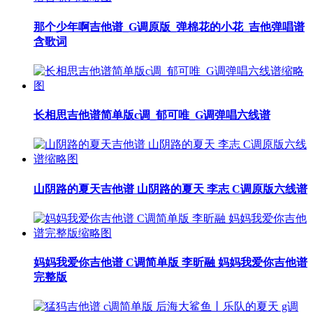
那个少年啊吉他谱_G调原版_弹棉花的小花_吉他弹唱谱
含歌词
长相思吉他谱简单版c调_郁可唯_G调弹唱六线谱
山阴路的夏天吉他谱 山阴路的夏天 李志 C调原版六线谱
妈妈我爱你吉他谱 C调简单版 李昕融 妈妈我爱你吉他谱
完整版