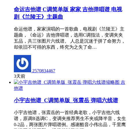
命运吉他谱 C调简单版 家家 吉他弹唱谱 电视
剧《兰陵王》主题曲
命运他谱，家家演唱的一首歌曲，电视剧《兰陵王》主
题曲，《命运》吉他弹唱谱，选用C调指法，变调夹夹
五品，共三张图片六线谱。 人总是沉迷于拼了命努力，
却依旧不可得的东西，终究为之失了命…
2570834467
3天前
吉
他谱
小宇吉他谱_C调简单版_张震岳 弹唱六线谱
小宇吉他谱，张震岳的一首经典老歌，小宇吉他六线
谱，原调B选调C，变调夹推荐男生不夹或降半音，女生
0-2品，两张图片弹唱谱例。感谢酷音小伟出品，千里鹰