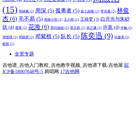
(15)
林俊
周深
(5)
孤勇者
(5)
周林枫
(2)
是七叔呢
(2)
李宗盛
(2)
杰
(6)
毛不易
(5)
白月光与朱砂
王靖雯
(3)
海南小崇
(2)
王小帅
(2)
花海
(6)
痣
(4)
许嵩
(4)
窝窝
(2)
莫叫姐姐
(2)
莫文蔚
(2)
薛之谦
(2)
许巍
(2)
陈奕迅
(9)
邓紫棋
(5)
队长
(5)
谭维维
(2)
邓丽君
(2)
马健涛
(2)
默契
(2)
全宽专题
吉他谱_吉他入门教程_吉他教学视频_吉他谱下载-吉他屋
皖
ICP备18007648号-5
易唱网
17吉他网