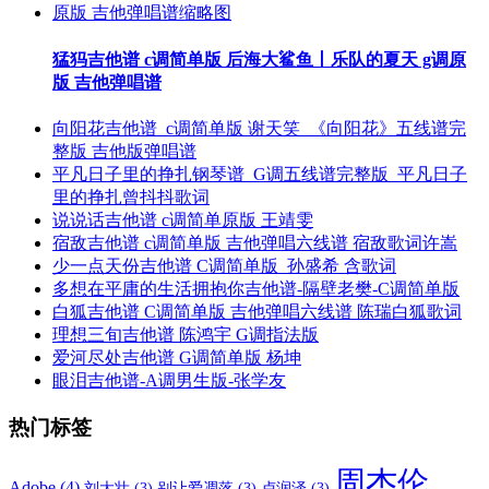
猛犸吉他谱 c调简单版 后海大鲨鱼丨乐队的夏天 g调原
版 吉他弹唱谱
向阳花吉他谱_c调简单版 谢天笑_《向阳花》五线谱完
整版 吉他版弹唱谱
平凡日子里的挣扎钢琴谱_G调五线谱完整版_平凡日子
里的挣扎曾抖抖歌词
说说话吉他谱 c调简单原版 王靖雯
宿敌吉他谱 c调简单版 吉他弹唱六线谱 宿敌歌词许嵩
少一点天份吉他谱 C调简单版_孙盛希 含歌词
多想在平庸的生活拥抱你吉他谱-隔壁老樊-C调简单版
白狐吉他谱 C调简单版 吉他弹唱六线谱 陈瑞白狐歌词
理想三旬吉他谱 陈鸿宇 G调指法版
爱河尽处吉他谱 G调简单版 杨坤
眼泪吉他谱-A调男生版-张学友
热门标签
周杰伦
Adobe
(4)
刘大壮
(3)
别让爱凋落
(3)
卢润泽
(3)