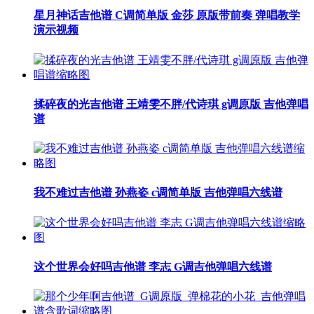
星月神话吉他谱 C调简单版 金莎 原版带前奏 弹唱教学
演示视频
揉碎夜的光吉他谱 王靖雯不胖/代诗琪 g调原版 吉他弹唱
谱
我不难过吉他谱 孙燕姿 c调简单版 吉他弹唱六线谱
这个世界会好吗吉他谱 李志 G调吉他弹唱六线谱