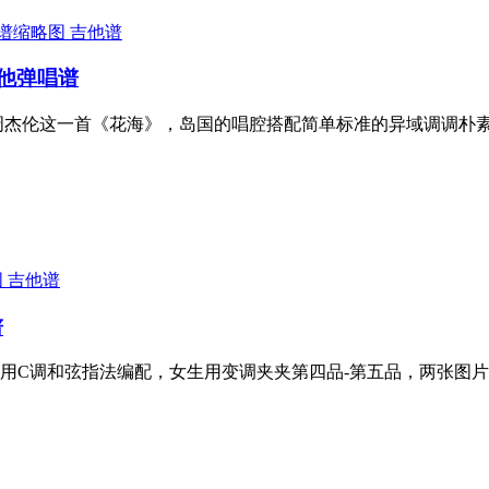
吉他谱
他弹唱谱
，周杰伦这一首《花海》，岛国的唱腔搭配简单标准的异域调调朴
吉他谱
谱
用C调和弦指法编配，女生用变调夹夹第四品-第五品，两张图片