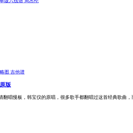
单版六线谱 周杰伦
吉他谱
调原版
抒情翻唱慢板，韩宝仪的原唱，很多歌手都翻唱过这首经典歌曲