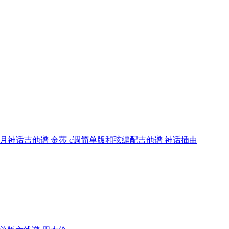
月神话吉他谱 金莎 c调简单版和弦编配吉他谱 神话插曲