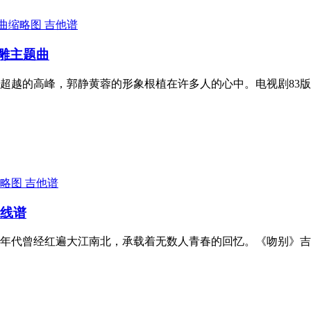
吉他谱
射雕主题曲
越的高峰，郭静黄蓉的形象根植在许多人的心中。电视剧83版 
吉他谱
六线谱
年代曾经红遍大江南北，承载着无数人青春的回忆。《吻别》吉