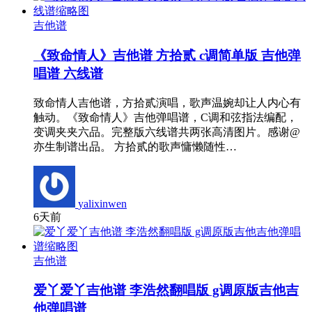
吉他谱
《致命情人》吉他谱 方拾贰 c调简单版 吉他弹
唱谱 六线谱
致命情人吉他谱，方拾贰演唱，歌声温婉却让人内心有
触动。《致命情人》吉他弹唱谱，C调和弦指法编配，
变调夹夹六品。完整版六线谱共两张高清图片。感谢@
亦生制谱出品。 方拾贰的歌声慵懒随性…
yalixinwen
6天前
吉他谱
爱丫爱丫吉他谱 李浩然翻唱版 g调原版吉他吉
他弹唱谱