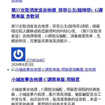
吉他谱
第57次取消发送吉他谱_菲菲公主(陆琦菲)_G调
简单版 含歌词
第57次取消发送吉他谱，菲菲公主(陆琦菲)演唱，细腻
唱出陷入暧昧或暗恋困境时的纠结心境。《第57次取消
发送》吉他弹唱谱，G调指法编配，演奏难度简单，无
横按和弦，完整版共两张高清图片…
2570834467
2026年8月3日
吉他谱
小城故事吉他谱-C调简单版-邓丽君
小城故事吉他谱，C调指法编配，邓丽君演唱的经典歌
曲，小城故事六线谱，图片谱高清版。魅影翩跹音乐工
作室分享。由庄奴作词，翁清溪谱曲的这首歌，本是一
种平常的曲调，要想唱出特色非常不易，…