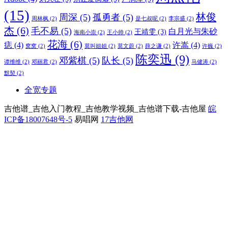
(15)
林俊
周深
(5)
孤勇者
(5)
周林枫
(2)
是七叔呢
(2)
李宗盛
(2)
杰
(6)
毛不易
(5)
白月光与朱砂
王靖雯
(3)
海南小崇
(2)
王小帅
(2)
花海
(6)
痣
(4)
许嵩
(4)
窝窝
(2)
莫叫姐姐
(2)
莫文蔚
(2)
薛之谦
(2)
许巍
(2)
陈奕迅
(9)
邓紫棋
(5)
队长
(5)
谭维维
(2)
邓丽君
(2)
马健涛
(2)
默契
(2)
全宽专题
吉他谱_吉他入门教程_吉他教学视频_吉他谱下载-吉他屋
皖
ICP备18007648号-5
易唱网
17吉他网