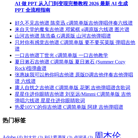
AI 做 PPT 从入门到变现完整教程 2026 最新 AI 生成
PPT 全流程指南
好久不见吉他谱 陈奕迅 c调简单版吉他弹唱伴奏六线谱
来自天堂的魔鬼吉他谱 邓紫棋 g调原版六线谱 图片谱
山河吉他谱 陈浩淼 G调原版 山河吉他弹唱谱
只对你有感觉吉他谱 C调简单版 要不要买菜版 弹唱吉他
谱
一口吉他谱丁世光 c调简单版 一口吉他教学
夏日漱石吉他谱 C调简单版 夏日漱石 (Summer Cozy
Rock)指弹曲谱
张惠妹我可以抱你吗吉他谱 原版D调吉他伴奏吉他弹唱
谱 六线谱
庸人自扰之吉他谱 C调简单版 花粥 吉他弹唱谱含歌词
星星住进你眼睛吉他谱 刘至远/Mimmi C调简单版 吉他
弹唱六线谱 星星住进你眼睛歌词
热爱105°C的你吉他谱 C调简单版 阿肆 吉他弹唱谱
热门标签
周杰伦
Adobe
(4)
刘大壮
(3)
别让爱凋落
(3)
卢润泽
(3)