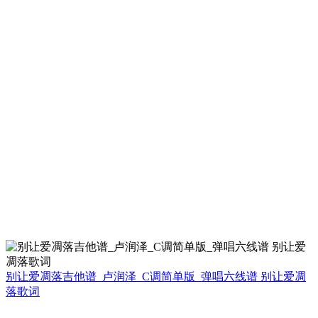
别让爱凋落吉他谱_卢润泽_C调简单版_弹唱六线谱 别让爱凋
落歌词