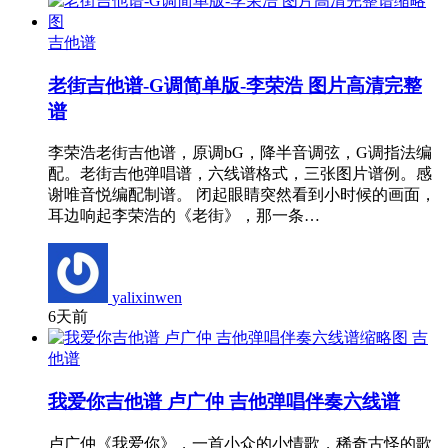
吉他谱
老街吉他谱-G调简单版-李荣浩 图片高清完整
谱
李荣浩老街吉他谱，原调bG，降半音调弦，G调指法编
配。老街吉他弹唱谱，六线谱格式，三张图片谱例。感
谢唯音悦编配制谱。 闭起眼睛突然看到小时候的画面，
耳边响起李荣浩的《老街》，那一条…
yalixinwen
6天前
吉
他谱
我爱你吉他谱 卢广仲 吉他弹唱伴奏六线谱
卢广仲《我爱你》，一首小众的小情歌，稀奇古怪的歌