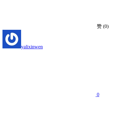
赞
(0)
yalixinwen
0