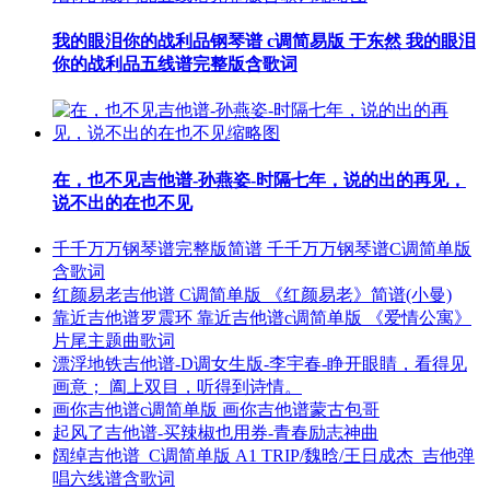
我的眼泪你的战利品钢琴谱 c调简易版 于东然 我的眼泪
你的战利品五线谱完整版含歌词
在，也不见吉他谱-孙燕姿-时隔七年，说的出的再见，
说不出的在也不见
千千万万钢琴谱完整版简谱 千千万万钢琴谱C调简单版
含歌词
红颜易老吉他谱 C调简单版 《红颜易老》简谱(小曼)
靠近吉他谱罗震环 靠近吉他谱c调简单版 《爱情公寓》
片尾主题曲歌词
漂浮地铁吉他谱-D调女生版-李宇春-睁开眼睛，看得见
画意； 阖上双目，听得到诗情。
画你吉他谱c调简单版 画你吉他谱蒙古包哥
起风了吉他谱-买辣椒也用券-青春励志神曲
阔绰吉他谱_C调简单版 A1 TRIP/魏晗/王日成杰_吉他弹
唱六线谱含歌词