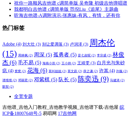
祝你一路顺风吉他谱 c调简单版 吴奇隆 初级吉他弹唱谱
我都明白吉他谱 c调简单版 范倪Liu《追尾》主题曲
听海吉他谱-A调附演示-张惠妹-有风，有情，还有你
热门标签
周杰伦
Adobe
(4)
刘大壮
(3)
别让爱凋落
(3)
卢润泽
(3)
(15)
林俊
周深
(5)
孤勇者
(5)
周林枫
(2)
是七叔呢
(2)
李宗盛
(2)
杰
(6)
毛不易
(5)
白月光与朱砂
王靖雯
(3)
海南小崇
(2)
王小帅
(2)
花海
(6)
痣
(4)
许嵩
(4)
窝窝
(2)
莫叫姐姐
(2)
莫文蔚
(2)
薛之谦
(2)
许巍
(2)
陈奕迅
(9)
邓紫棋
(5)
队长
(5)
谭维维
(2)
邓丽君
(2)
马健涛
(2)
默契
(2)
全宽专题
吉他谱_吉他入门教程_吉他教学视频_吉他谱下载-吉他屋
皖
ICP备18007648号-5
易唱网
17吉他网