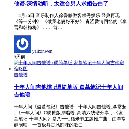
他谱-深情动听，太适合男人求婚告白了
4月26日 音乐制作人徐誉滕做客领秀娱乐 经典再现
《等一分钟》 《做我老婆好不好》 青涩爱情回忆的《李
雷和韩梅梅》 …… 首…
yalixinwen
5天前
吉他谱
十年人间吉他谱 c调简单版 盗墓笔记十年人间
吉他谱
十年人间《盗墓笔记》吉他谱，十年人间吉他谱_李常超
_《十年人间》C调原版弹唱谱_高清六线谱分享，《盗
墓笔记·十年人间》是八一七稻米节主题推广曲，由李常
超演唱，一首极具古风韵味的歌曲…