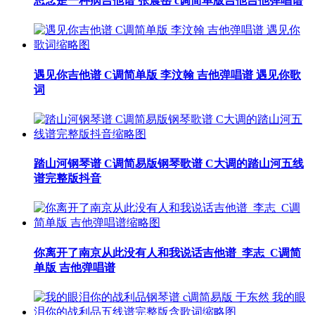
思念是一种病吉他谱 张震岳 c调简单版吉他吉他弹唱谱
遇见你吉他谱 C调简单版 李汶翰 吉他弹唱谱 遇见你歌
词
踏山河钢琴谱 C调简易版钢琴歌谱 C大调的踏山河五线
谱完整版抖音
你离开了南京从此没有人和我说话吉他谱_李志_C调简
单版 吉他弹唱谱