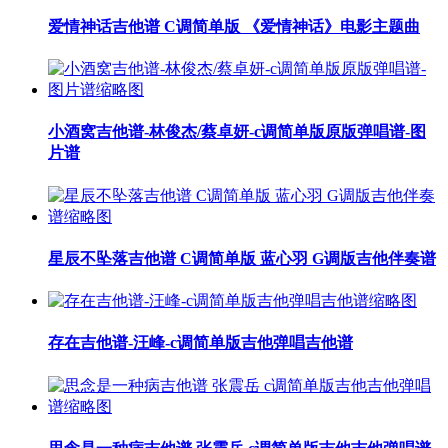
爱情神话吉他谱 C调简单版 《爱情神话》电影主题曲
小酒窝吉他谱-林俊杰/蔡卓妍-c调简单版原版弹唱谱-图
片谱
星辰不坠落吉他谱 C调简单版 蓝心羽 G调版吉他伴奏谱
存在吉他谱-汪峰-c调简单版吉他弹唱吉他谱