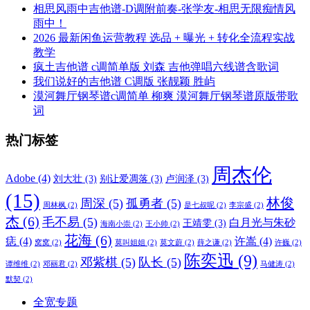
相思风雨中吉他谱-D调附前奏-张学友-相思无限痴情风
雨中！
2026 最新闲鱼运营教程 选品 + 曝光 + 转化全流程实战
教学
疯土吉他谱 c调简单版 刘森 吉他弹唱六线谱含歌词
我们说好的吉他谱 C调版 张靓颖 胜屿
漠河舞厅钢琴谱c调简单 柳爽 漠河舞厅钢琴谱原版带歌
词
热门标签
周杰伦
Adobe
(4)
刘大壮
(3)
别让爱凋落
(3)
卢润泽
(3)
(15)
林俊
周深
(5)
孤勇者
(5)
周林枫
(2)
是七叔呢
(2)
李宗盛
(2)
杰
(6)
毛不易
(5)
白月光与朱砂
王靖雯
(3)
海南小崇
(2)
王小帅
(2)
花海
(6)
痣
(4)
许嵩
(4)
窝窝
(2)
莫叫姐姐
(2)
莫文蔚
(2)
薛之谦
(2)
许巍
(2)
陈奕迅
(9)
邓紫棋
(5)
队长
(5)
谭维维
(2)
邓丽君
(2)
马健涛
(2)
默契
(2)
全宽专题