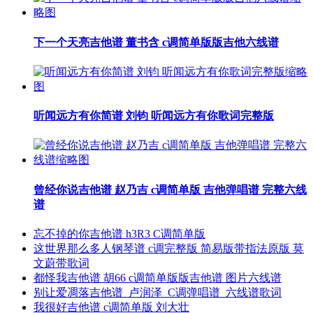
下一个天亮吉他谱 董书含 c调简单版版吉他六线谱
听闻远方有你简谱 刘钧 听闻远方有你歌词完整版
曾经你说吉他谱 赵乃吉 c调简单版 吉他弹唱谱 完整六线
谱
忘不掉的你吉他谱 h3R3 C调简单版
这世界那么多人钢琴谱 c调完整版 简易版带指法原版 莫
文蔚带歌词
都怪我吉他谱 胡66 c调简单版版吉他谱 图片六线谱
别让爱凋落吉他谱_卢润泽_C调弹唱谱_六线谱歌词
我很好吉他谱 c调简单版 刘大壮