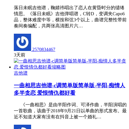
落日未眠吉他谱，鞠婧祎唱出了恋人在黄昏时分的缱绻
情思。《落日未眠》吉他弹唱谱，C转D，变调夹Capo6
品，整体难度中等，横按和弦3个以上，曲谱完整性带前
奏间奏编配，共两张高清图片六…
2570834467
3天前
吉他谱
一曲相思吉他谱-c调简单版简单版-半阳-痴情人
多半贪恋 爱恨情仇都好看
《一曲相思》是由半阳作词、可泽作曲，半阳演唱的
一首歌曲，该曲于2018年9月21日以单曲的形式发布。最
近不知道大家有没有在抖音上被一个婚礼…