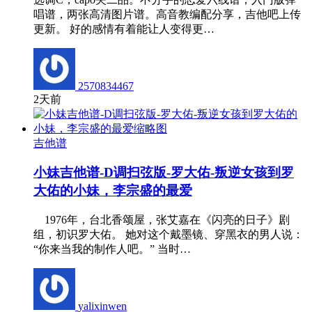
唱谱，两张高清图片谱。高音教编配分享，吉他吧上传
更新。 好的感情有着能让人变得更…
2570834467
2天前
吉他谱
小妹吉他谱-D调扫弦版-罗大佑-叛逆女孩到罗
大佑的小妹，李宗盛的最爱
1976年，台北香颂屋，张艾嘉在《闪亮的日子》剧
组，初识罗大佑。 她对这个戴墨镜、穿黑衣的男人说：
“你来当我的制作人吧。” 当时…
yalixinwen