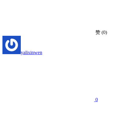
赞
(0)
yalixinwen
0