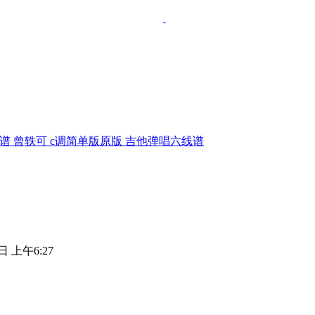
谱 曾轶可 c调简单版原版 吉他弹唱六线谱
日 上午6:27