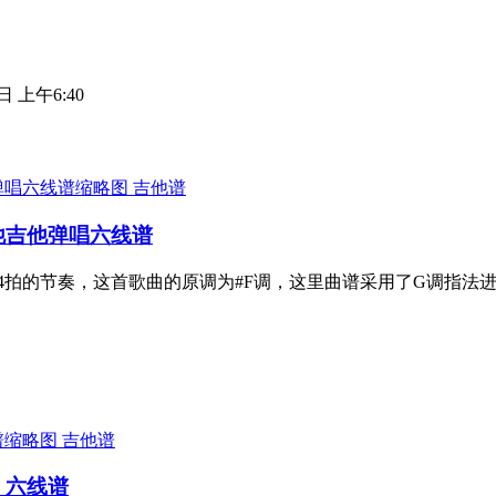
日 上午6:40
吉他谱
他吉他弹唱六线谱
/4拍的节奏，这首歌曲的原调为#F调，这里曲谱采用了G调指
吉他谱
》六线谱