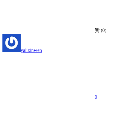
赞
(0)
yalixinwen
0