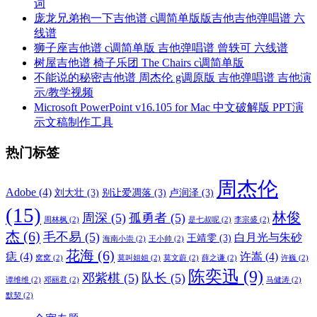
词
庞龙兄弟抱一下吉他谱 c调简单版版吉他吉他弹唱谱 六
线谱
狮子座吉他谱 c调简单版 吉他弹唱谱 曾轶可 六线谱
树屋吉他谱 椅子乐团 The Chairs c调简单版
不能说的秘密吉他谱 周杰伦 g调原版 吉他弹唱谱 吉他演
示/教学视频
Microsoft PowerPoint v16.105 for Mac 中文破解版 PPT演
示文稿制作工具
热门标签
周杰伦
Adobe
(4)
刘大壮
(3)
别让爱凋落
(3)
卢润泽
(3)
(15)
林俊
周深
(5)
孤勇者
(5)
周林枫
(2)
是七叔呢
(2)
李宗盛
(2)
杰
(6)
毛不易
(5)
白月光与朱砂
王靖雯
(3)
海南小崇
(2)
王小帅
(2)
花海
(6)
痣
(4)
许嵩
(4)
窝窝
(2)
莫叫姐姐
(2)
莫文蔚
(2)
薛之谦
(2)
许巍
(2)
陈奕迅
(9)
邓紫棋
(5)
队长
(5)
谭维维
(2)
邓丽君
(2)
马健涛
(2)
默契
(2)