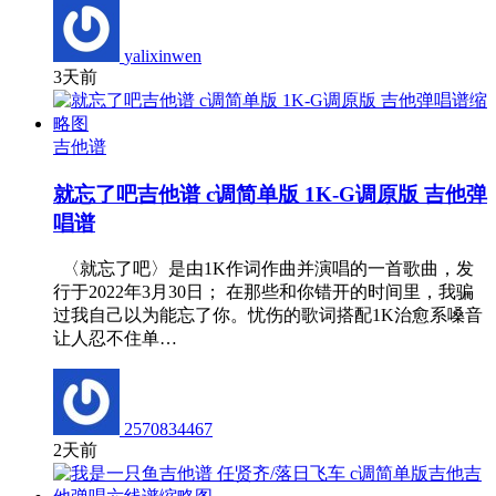
yalixinwen
3天前
吉他谱
就忘了吧吉他谱 c调简单版 1K-G调原版 吉他弹
唱谱
〈就忘了吧〉是由1K作词作曲并演唱的一首歌曲，发
行于2022年3月30日； 在那些和你错开的时间里，我骗
过我自己以为能忘了你。忧伤的歌词搭配1K治愈系嗓音
让人忍不住单…
2570834467
2天前