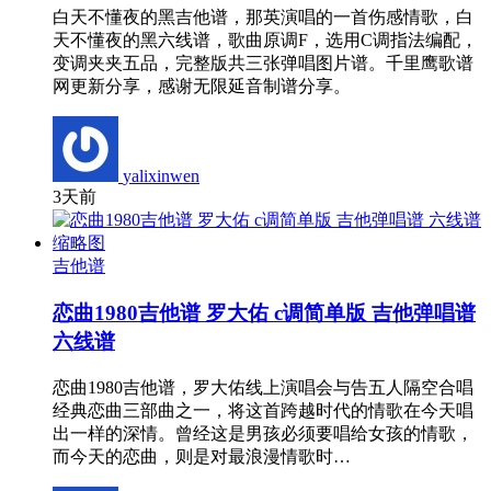
白天不懂夜的黑吉他谱，那英演唱的一首伤感情歌，白
天不懂夜的黑六线谱，歌曲原调F，选用C调指法编配，
变调夹夹五品，完整版共三张弹唱图片谱。千里鹰歌谱
网更新分享，感谢无限延音制谱分享。
yalixinwen
3天前
吉他谱
恋曲1980吉他谱 罗大佑 c调简单版 吉他弹唱谱
六线谱
恋曲1980吉他谱，罗大佑线上演唱会与告五人隔空合唱
经典恋曲三部曲之一，将这首跨越时代的情歌在今天唱
出一样的深情。曾经这是男孩必须要唱给女孩的情歌，
而今天的恋曲，则是对最浪漫情歌时…