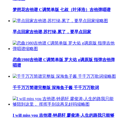
梦想花吉他谱 C调简单版 七叔（叶泽浩）吉他弹唱谱
早点回家吉他谱-苏打绿-累了，要早点回家
恋曲1980吉他谱 C调简单版 罗大佑 g调原版 指弹吉他弹
唱谱
千千万万简谱完整版 深海鱼子酱 千千万万歌词
I will miss you 吉他谱-钟易轩 廖俊涛-人生的路我只能够