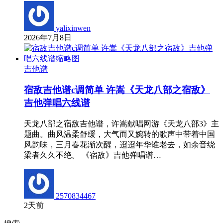
yalixinwen
2026年7月8日
吉他谱
宿敌吉他谱c调简单 许嵩《天龙八部之宿敌》
吉他弹唱六线谱
天龙八部之宿敌吉他谱，许嵩献唱网游《天龙八部3》主
题曲。曲风温柔舒缓，大气而又婉转的歌声中带着中国
风韵味，三月春花渐次醒，迢迢年华谁老去，如余音绕
梁者久久不绝。 《宿敌》吉他弹唱谱…
2570834467
2天前