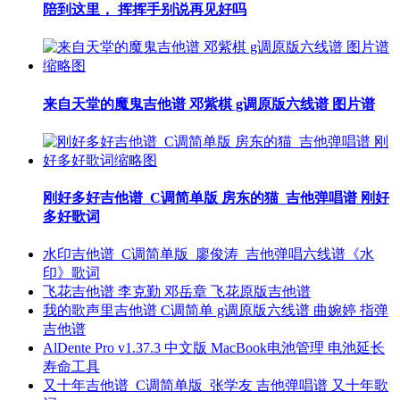
陪到这里， 挥挥手别说再见好吗
来自天堂的魔鬼吉他谱 邓紫棋 g调原版六线谱 图片谱
刚好多好吉他谱_C调简单版 房东的猫_吉他弹唱谱 刚好
多好歌词
水印吉他谱_C调简单版_廖俊涛_吉他弹唱六线谱《水
印》歌词
飞花吉他谱 李克勤 邓岳章 飞花原版吉他谱
我的歌声里吉他谱 C调简单 g调原版六线谱 曲婉婷 指弹
吉他谱
AlDente Pro v1.37.3 中文版 MacBook电池管理 电池延长
寿命工具
又十年吉他谱_C调简单版_张学友 吉他弹唱谱 又十年歌