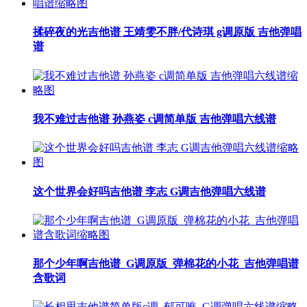
揉碎夜的光吉他谱 王靖雯不胖/代诗琪 g调原版 吉他弹唱
谱
我不难过吉他谱 孙燕姿 c调简单版 吉他弹唱六线谱
这个世界会好吗吉他谱 李志 G调吉他弹唱六线谱
那个少年啊吉他谱_G调原版_弹棉花的小花_吉他弹唱谱
含歌词