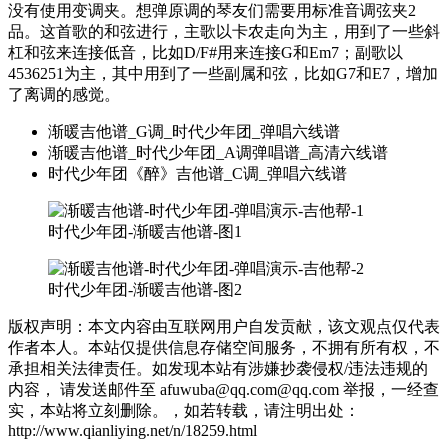
没有使用变调夹。想弹原调的琴友们需要用标准音调弦夹2
品。这首歌的和弦进行，主歌以卡农走向为主，用到了一些斜
杠和弦来连接低音，比如D/F#用来连接G和Em7；副歌以
4536251为主，其中用到了一些副属和弦，比如G7和E7，增加
了离调的感觉。
渐暖吉他谱_G调_时代少年团_弹唱六线谱
渐暖吉他谱_时代少年团_A调弹唱谱_高清六线谱
时代少年团《醉》吉他谱_C调_弹唱六线谱
时代少年团-渐暖吉他谱-图1
时代少年团-渐暖吉他谱-图2
版权声明：本文内容由互联网用户自发贡献，该文观点仅代表
作者本人。本站仅提供信息存储空间服务，不拥有所有权，不
承担相关法律责任。如发现本站有涉嫌抄袭侵权/违法违规的
内容， 请发送邮件至 afuwuba@qq.com@qq.com 举报，一经查
实，本站将立刻删除。，如若转载，请注明出处：
http://www.qianliying.net/n/18259.html