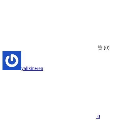
赞
(0)
yalixinwen
0