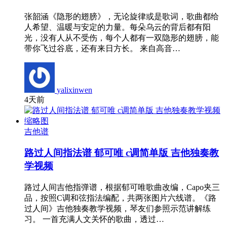
张韶涵《隐形的翅膀》，无论旋律或是歌词，歌曲都给
人希望、温暖与安定的力量。每朵乌云的背后都有阳
光，没有人从不受伤，每个人都有一双隐形的翅膀，能
带你飞过谷底，还有来日方长。 来自高音…
yalixinwen
4天前
吉他谱
路过人间指法谱 郁可唯 c调简单版 吉他独奏教
学视频
路过人间吉他指弹谱，根据郁可唯歌曲改编，Capo夹三
品，按照C调和弦指法编配，共两张图片六线谱。《路
过人间》吉他独奏教学视频，琴友们参照示范讲解练
习。 一首充满人文关怀的歌曲，透过…