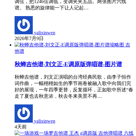
调弦，把1246弦调低，变调夹夹五品。两张图片六线
谱。 熟悉的旋律能一下让人记起…
yalixinwen
2026年7月9日
吉
他谱
秋蝉吉他谱-刘文正-E调原版弹唱谱-图片谱
秋蝉吉他谱，刘文正演唱的台湾经典民歌，由李子恒作
词作曲，一幅栩栩如生的季节画卷被融入歌中向我们完
好的展现，一年四季更替，反复循环，正如歌中所述“春
走了夏也去秋意浓，秋去冬来美景不再…
yalixinwen
4天前