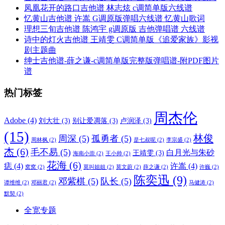
凤凰花开的路口吉他谱 林志炫 c调简单版六线谱
忆黄山吉他谱 许嵩 G调原版弹唱六线谱 忆黄山歌词
理想三旬吉他谱 陈鸿宇 g调原版 吉他弹唱谱 六线谱
诗中的灯火吉他谱 王靖雯 C调简单版《追爱家族》影视
剧主题曲
绅士吉他谱-薛之谦-c调简单版完整版弹唱谱-附PDF图片
谱
热门标签
周杰伦
Adobe
(4)
刘大壮
(3)
别让爱凋落
(3)
卢润泽
(3)
(15)
林俊
周深
(5)
孤勇者
(5)
周林枫
(2)
是七叔呢
(2)
李宗盛
(2)
杰
(6)
毛不易
(5)
白月光与朱砂
王靖雯
(3)
海南小崇
(2)
王小帅
(2)
花海
(6)
痣
(4)
许嵩
(4)
窝窝
(2)
莫叫姐姐
(2)
莫文蔚
(2)
薛之谦
(2)
许巍
(2)
陈奕迅
(9)
邓紫棋
(5)
队长
(5)
谭维维
(2)
邓丽君
(2)
马健涛
(2)
默契
(2)
全宽专题