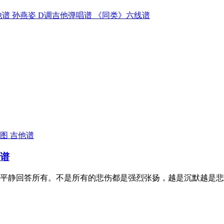
谱 孙燕姿 D调吉他弹唱谱 《同类》六线谱
吉他谱
线谱
平静回答所有。不是所有的悲伤都是强烈张扬，越是沉默越是悲