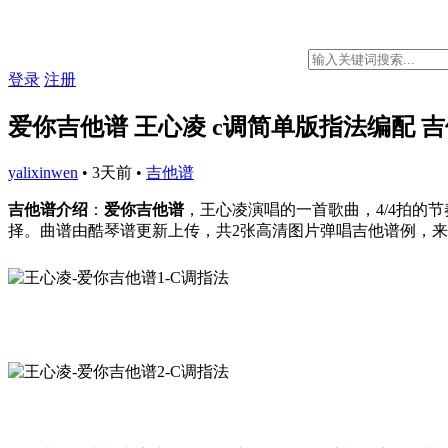
登录
注册
爱你吉他谱 王心凌 c调简单版指法编配 
yalixinwen
•
3天前
•
吉他谱
吉他谱介绍
：
爱你吉他谱
，王心凌演唱的一首歌曲，4/4拍的
择。曲谱由酷琴谱更新上传，共2张高清图片弹唱吉他谱例，