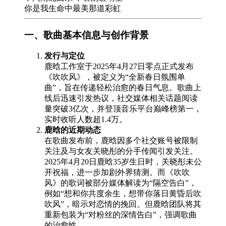
你是我生命中最美那道彩虹
一、歌曲基本信息与创作背景
发行与定位
鹿晗工作室于2025年4月27日零点正式发布
《吹吹风》，被定义为“全新春日氛围单
曲”，旨在传递轻松治愈的春日气息。歌曲上
线后迅速引发热议，社交媒体相关话题阅读
量突破3亿次，并登顶音乐平台巅峰榜第一，
实时收听人数超1.4万。
鹿晗的近期动态
在歌曲发布前，鹿晗因多个社交账号被限制
关注及与女友关晓彤的分手传闻引发关注。
2025年4月20日鹿晗35岁生日时，关晓彤未公
开祝福，进一步加剧外界猜测。而《吹吹
风》的歌词被部分媒体解读为“隔空告白”，
例如“想和你共度余生，想带你落日黄昏后吹
吹风”，暗示对恋情的挽回。但鹿晗团队将其
重新包装为“对粉丝的深情告白”，强调歌曲
的治愈性。