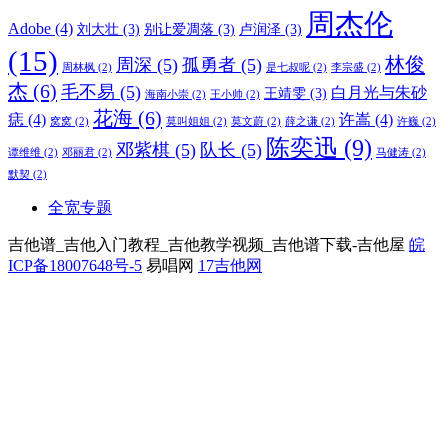
周杰伦
Adobe
(4)
刘大壮
(3)
别让爱凋落
(3)
卢润泽
(3)
(15)
林俊
周深
(5)
孤勇者
(5)
周林枫
(2)
是七叔呢
(2)
李宗盛
(2)
杰
(6)
毛不易
(5)
白月光与朱砂
王靖雯
(3)
海南小崇
(2)
王小帅
(2)
花海
(6)
痣
(4)
许嵩
(4)
窝窝
(2)
莫叫姐姐
(2)
莫文蔚
(2)
薛之谦
(2)
许巍
(2)
陈奕迅
(9)
邓紫棋
(5)
队长
(5)
谭维维
(2)
邓丽君
(2)
马健涛
(2)
默契
(2)
全宽专题
吉他谱_吉他入门教程_吉他教学视频_吉他谱下载-吉他屋
皖
ICP备18007648号-5
易唱网
17吉他网