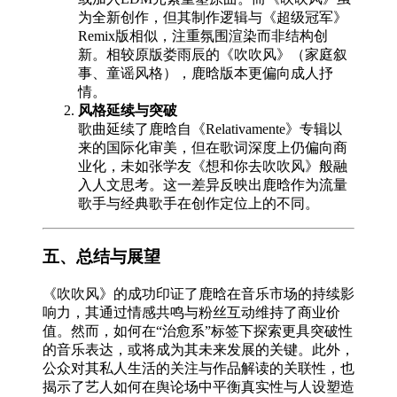
为全新创作，但其制作逻辑与《超级冠军》
Remix版相似，注重氛围渲染而非结构创
新。相较原版娄雨辰的《吹吹风》（家庭叙
事、童谣风格），鹿晗版本更偏向成人抒
情。
风格延续与突破
歌曲延续了鹿晗自《Relativamente》专辑以
来的国际化审美，但在歌词深度上仍偏向商
业化，未如张学友《想和你去吹吹风》般融
入人文思考。这一差异反映出鹿晗作为流量
歌手与经典歌手在创作定位上的不同。
五、总结与展望
《吹吹风》的成功印证了鹿晗在音乐市场的持续影
响力，其通过情感共鸣与粉丝互动维持了商业价
值。然而，如何在“治愈系”标签下探索更具突破性
的音乐表达，或将成为其未来发展的关键。此外，
公众对其私人生活的关注与作品解读的关联性，也
揭示了艺人如何在舆论场中平衡真实性与人设塑造