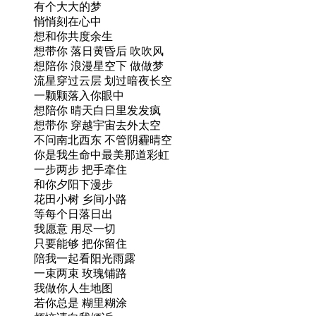
有个大大的梦
悄悄刻在心中
想和你共度余生
想带你 落日黄昏后 吹吹风
想陪你 浪漫星空下 做做梦
流星穿过云层 划过暗夜长空
一颗颗落入你眼中
想陪你 晴天白日里发发疯
想带你 穿越宇宙去外太空
不问南北西东 不管阴霾晴空
你是我生命中最美那道彩虹
一步两步 把手牵住
和你夕阳下漫步
花田小树 乡间小路
等每个日落日出
我愿意 用尽一切
只要能够 把你留住
陪我一起看阳光雨露
一束两束 玫瑰铺路
我做你人生地图
若你总是 糊里糊涂