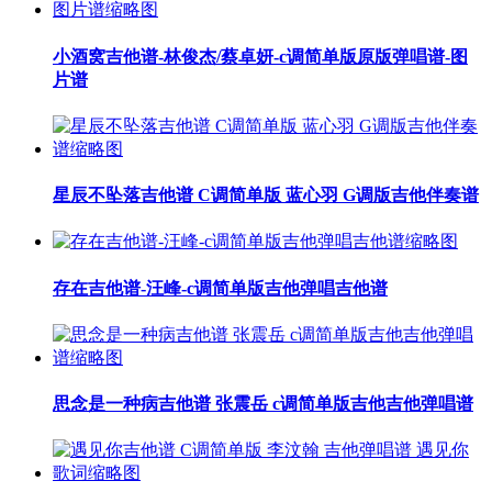
小酒窝吉他谱-林俊杰/蔡卓妍-c调简单版原版弹唱谱-图
片谱
星辰不坠落吉他谱 C调简单版 蓝心羽 G调版吉他伴奏谱
存在吉他谱-汪峰-c调简单版吉他弹唱吉他谱
思念是一种病吉他谱 张震岳 c调简单版吉他吉他弹唱谱