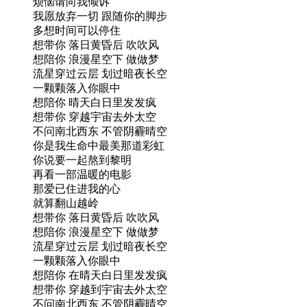
烦恼请向我倾诉
我愿放弃一切 跟随你的脚步
多想时间可以停住
想带你 落日黄昏后 吹吹风
想陪你 浪漫星空下 做做梦
流星穿过云层 划过暗夜长空
一颗颗落入你眼中
想陪你 晴天白日里发发疯
想带你 穿越宇宙去外太空
不问南北西东 不管阴霾晴空
你是我生命中最美那道彩虹
你说要一起熬到黎明
再看一部温暖的电影
那爱已住进我的心
就算翻山越岭
想带你 落日黄昏后 吹吹风
想陪你 浪漫星空下 做做梦
流星穿过云层 划过暗夜长空
一颗颗落入你眼中
想陪你 在晴天白日里发发疯
想带你 穿越到宇宙去外太空
不问南北西东 不管阴霾晴空