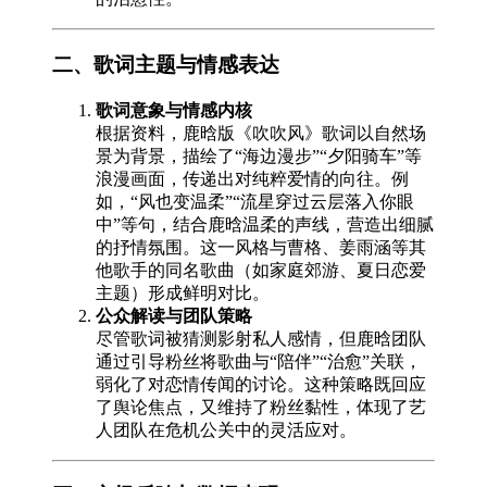
二、歌词主题与情感表达
歌词意象与情感内核
根据资料，鹿晗版《吹吹风》歌词以自然场
景为背景，描绘了“海边漫步”“夕阳骑车”等
浪漫画面，传递出对纯粹爱情的向往。例
如，“风也变温柔”“流星穿过云层落入你眼
中”等句，结合鹿晗温柔的声线，营造出细腻
的抒情氛围。这一风格与曹格、姜雨涵等其
他歌手的同名歌曲（如家庭郊游、夏日恋爱
主题）形成鲜明对比。
公众解读与团队策略
尽管歌词被猜测影射私人感情，但鹿晗团队
通过引导粉丝将歌曲与“陪伴”“治愈”关联，
弱化了对恋情传闻的讨论。这种策略既回应
了舆论焦点，又维持了粉丝黏性，体现了艺
人团队在危机公关中的灵活应对。