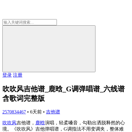
登录
注册
吹吹风吉他谱_鹿晗_G调弹唱谱_六线谱
含歌词完整版
2570834467
•
6天前
•
吉他谱
吹吹风
吉他谱，
鹿晗
演唱，轻柔嗓音，勾勒出洒脱释然的心
境。《吹吹风》吉他弹唱谱，G调指法不用变调夹，整体难