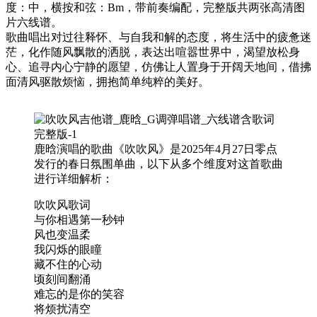
度：中，横按和弦：Bm，带前奏编配，完整版共两张高清图
片六线谱。
歌曲唱出对过往释怀、与自我和解的态度，将生活中的疲惫迷
茫，化作随风飘散的洒脱，表达出喧嚣世界中，渴望放松身
心、追寻内心宁静的愿望，仿佛让人置身于开阔天地间，借拂
面清风驱散烦恼，拥抱简单纯粹的美好。
鹿晗演唱的歌曲《吹吹风》是2025年4月27日零点
发行的春日氛围单曲，以下从多个维度对这首歌曲
进行详细解析：
吹吹风歌词
与你相遇第一秒钟
风也变温柔
我闪烁的眼瞳
藏不住的心动
顷刻间翻涌
难忘的是你的笑容
将烦扰清空