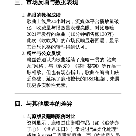
三、市场反响与数据表现
亮眼的数据成绩
歌曲上线后24小时内，流媒体平台播放量破
亿，收藏量与播放量表现亮眼。对比鹿晗
2021年发行的单曲（10分钟销售额130万），
此次《吹吹风》的市场反响显著回暖，显示
其音乐风格的转型得到认可。
粉丝与公众反馈
粉丝普遍认为歌曲延续了鹿晗一贯的“治愈
系”风格，与《致爱》《某时某刻》等作品一
脉相承。但也有观点指出，歌曲在编曲上缺
乏突破，延续了鹿晗擅长的R&B框架，未展
现更多实验性元素。
四、与其他版本的差异
与原版及翻唱案例对比
资料显示，鹿晗过往翻唱作品（如《追梦赤
子心》《世界末日》）常通过“温柔化处理”
或加入EDM元素重塑原曲。而《吹吹风》虽