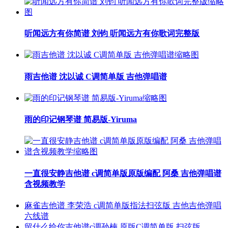
听闻远方有你简谱 刘钧 听闻远方有你歌词完整版
雨吉他谱 沈以诚 C调简单版 吉他弹唱谱
雨的印记钢琴谱 简易版-Yiruma
一直很安静吉他谱 c调简单版原版编配 阿桑 吉他弹唱谱
含视频教学
麻雀吉他谱 李荣浩 c调简单版指法扫弦版 吉他吉他弹唱
六线谱
留什么给你吉他谱c调孙楠 原版C调简单版 扫弦版