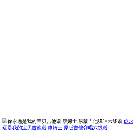
你永
远是我的宝贝吉他谱 康姆士 原版吉他弹唱六线谱