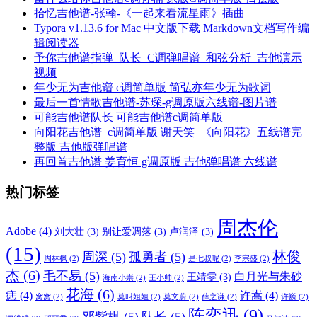
拾忆吉他谱-张翰-《一起来看流星雨》插曲
Typora v1.13.6 for Mac 中文版下载 Markdown文档写作编
辑阅读器
予你吉他谱指弹_队长_C调弹唱谱_和弦分析_吉他演示
视频
年少无为吉他谱 c调简单版 简弘亦年少无为歌词
最后一首情歌吉他谱-苏琛-g调原版六线谱-图片谱
可能吉他谱队长 可能吉他谱c调简单版
向阳花吉他谱_c调简单版 谢天笑_《向阳花》五线谱完
整版 吉他版弹唱谱
再回首吉他谱 姜育恒 g调原版 吉他弹唱谱 六线谱
热门标签
周杰伦
Adobe
(4)
刘大壮
(3)
别让爱凋落
(3)
卢润泽
(3)
(15)
林俊
周深
(5)
孤勇者
(5)
周林枫
(2)
是七叔呢
(2)
李宗盛
(2)
杰
(6)
毛不易
(5)
白月光与朱砂
王靖雯
(3)
海南小崇
(2)
王小帅
(2)
花海
(6)
痣
(4)
许嵩
(4)
窝窝
(2)
莫叫姐姐
(2)
莫文蔚
(2)
薛之谦
(2)
许巍
(2)
陈奕迅
(9)