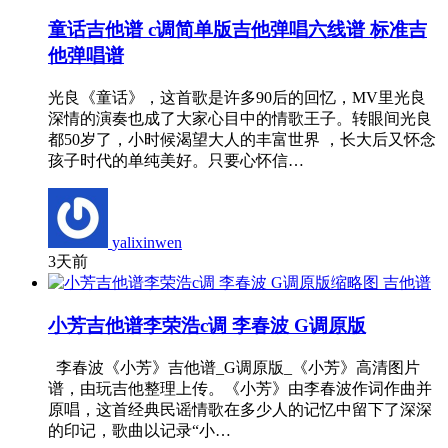
童话吉他谱 c调简单版吉他弹唱六线谱 标准吉
他弹唱谱
光良《童话》，这首歌是许多90后的回忆，MV里光良
深情的演奏也成了大家心目中的情歌王子。转眼间光良
都50岁了，小时候渴望大人的丰富世界 ，长大后又怀念
孩子时代的单纯美好。只要心怀信…
yalixinwen
3天前
吉他谱
小芳吉他谱李荣浩c调 李春波 G调原版
李春波《小芳》吉他谱_G调原版_《小芳》高清图片
谱，由玩吉他整理上传。《小芳》由李春波作词作曲并
原唱，这首经典民谣情歌在多少人的记忆中留下了深深
的印记，歌曲以记录“小…