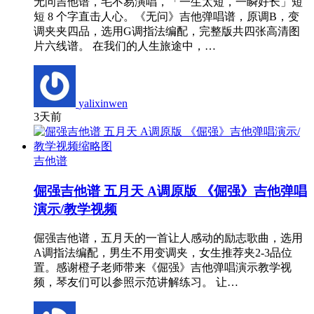
无问吉他谱，毛不易演唱，「一生太短，一瞬好长」短
短 8 个字直击人心。《无问》吉他弹唱谱，原调B，变
调夹夹四品，选用G调指法编配，完整版共四张高清图
片六线谱。 在我们的人生旅途中，…
yalixinwen
3天前
吉他谱
倔强吉他谱 五月天 A调原版 《倔强》吉他弹唱
演示/教学视频
倔强吉他谱，五月天的一首让人感动的励志歌曲，选用
A调指法编配，男生不用变调夹，女生推荐夹2-3品位
置。感谢橙子老师带来《倔强》吉他弹唱演示教学视
频，琴友们可以参照示范讲解练习。 让…