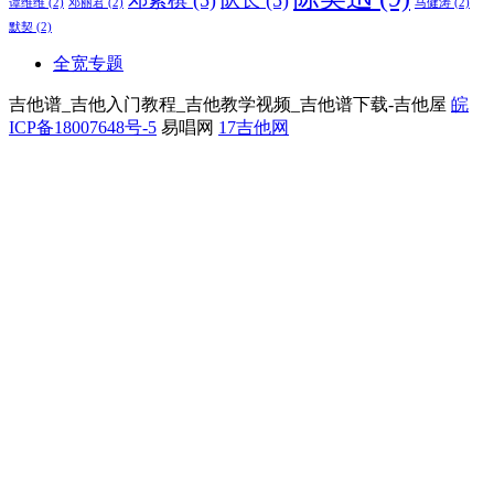
邓紫棋
(5)
队长
(5)
谭维维
(2)
邓丽君
(2)
马健涛
(2)
默契
(2)
全宽专题
吉他谱_吉他入门教程_吉他教学视频_吉他谱下载-吉他屋
皖
ICP备18007648号-5
易唱网
17吉他网