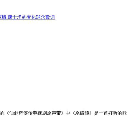
原版 康士坦的变化球含歌词
行的《仙剑奇侠传电视剧原声带》中《杀破狼》是一首好听的歌