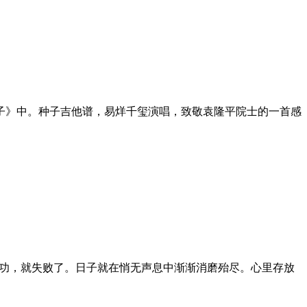
种子》中。种子吉他谱，易烊千玺演唱，致敬袁隆平院士的一首感
成功，就失败了。日子就在悄无声息中渐渐消磨殆尽。心里存放