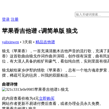
登录
注册
苹果香吉他谱 c调简单版 狼戈
yalixinwen
•
3天前
•
精品吉他谱
狼戈《苹果香》，一首充满清脆木吉他声音的流行歌，充满了
香》这首歌曲由狼戈作词作曲并演唱，创作很有深度，曲有民
位，有大漠人具备的粗犷和豪气，看似纯自然，实则里面有很
狼戈献给家乡伊犁的情歌《苹果香》，总有一个地方魂牵梦萦
摆，稀疏可见的毡房，叫我的双眼粘连……
曲谱详情
苹果香吉他谱1-狼戈
此内容查看价格为
4
元
立即购买
网站作者更新不易请付费后查看，或者办理会员永久免费。
苹果香吉他谱3-狼戈