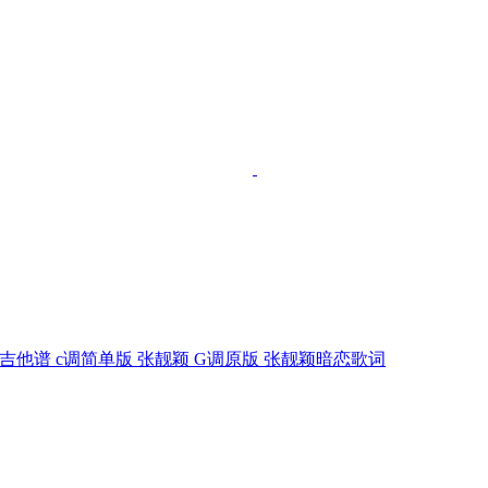
吉他谱 c调简单版 张靓颖 G调原版 张靓颖暗恋歌词