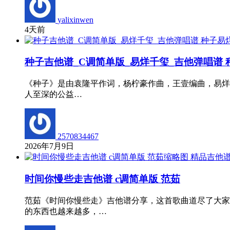
yalixinwen
4天前
种子吉他谱_C调简单版_易烊千玺_吉他弹唱谱
《种子》是由袁隆平作词，杨柠豪作曲，王壹编曲，易烊千
人至深的公益…
2570834467
2026年7月9日
精品吉他
时间你慢些走吉他谱 c调简单版 范茹
范茹《时间你慢些走》吉他谱分享，这首歌曲道尽了大家
的东西也越来越多，…