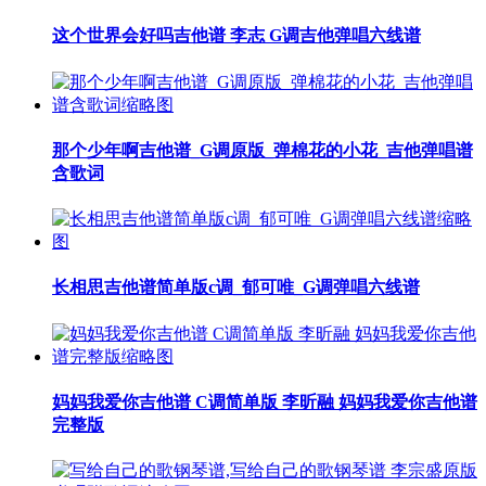
这个世界会好吗吉他谱 李志 G调吉他弹唱六线谱
那个少年啊吉他谱_G调原版_弹棉花的小花_吉他弹唱谱
含歌词
长相思吉他谱简单版c调_郁可唯_G调弹唱六线谱
妈妈我爱你吉他谱 C调简单版 李昕融 妈妈我爱你吉他谱
完整版