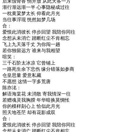
后来蚀骨香 悄开放 从此天各一方
渐行渐远渐一半 心事隐秘成过往
一枕黄粱梦太长 仰看此月光
当往事浮现 恍然如梦几场
合：
爱恨此消彼长 停步回望 我陪你同往
念想从未消亡 踏断红尘不肯相忘
飞上九天落千丈 为你闯一趟
若你独留远方 谁来与我相望
喧笑：
三千石阶太冰凉 它曾铺上
一路死生余下悲伤 缘分错落如参商
仓皇思量 爱意私藏
不愿想 这情一字多荒唐
陈亦洺：
解语海棠花 未消散 寄我情深一往
若赠魂灵我胸膛 年华暗换莫惆怅
你的模样刻心上 恰似此月光
照天地苍茫 却有花影成双
合：
爱恨此消彼长 停步回望 我陪你同往
念想从未消亡 踏断红尘不肯相忘