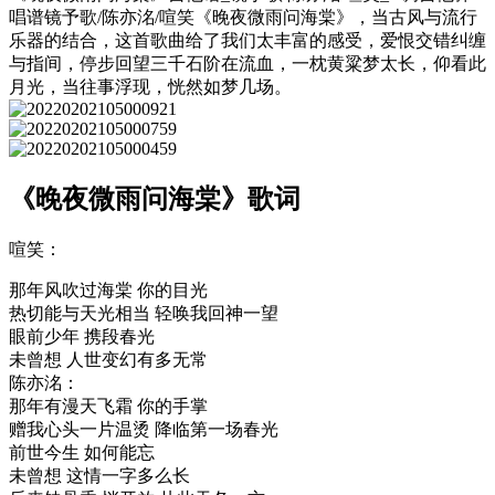
唱谱镜予歌/陈亦洺/喧笑《晚夜微雨问海棠》，当古风与流行
乐器的结合，这首歌曲给了我们太丰富的感受，爱恨交错纠缠
与指间，停步回望三千石阶在流血，一枕黄粱梦太长，仰看此
月光，当往事浮现，恍然如梦几场。
《晚夜微雨问海棠》歌词
喧笑：
那年风吹过海棠 你的目光
热切能与天光相当 轻唤我回神一望
眼前少年 携段春光
未曾想 人世变幻有多无常
陈亦洺：
那年有漫天飞霜 你的手掌
赠我心头一片温烫 降临第一场春光
前世今生 如何能忘
未曾想 这情一字多么长