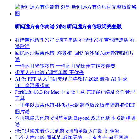
听闻远方有你简谱 刘钧 听闻远方有你歌词完整版
有谱吉他谱李昂星 c调简单版 有谱李昂星吉他谱原版 有
谱歌词
回忆的沙漏吉他谱_邓紫棋_回忆的沙漏六线谱弹唱图片
谱
一样的月光钢琴谱 一样的月光徐佳莹钢琴伴奏
想某人吉他谱 c调简单版 王优秀
AI 做 PPT 从入门到变现完整教程 2026 最新 AI 生成
PPT 全流程指南
ForkLift 4.6.3 for Mac 中文版下载 FTP客户端及文件管理
工具
一千年以后吉他谱-林俊杰-c调简单版原版弹唱谱-附PDF
图片谱
不再犹豫吉他谱 c调简单版 Beyond 双吉他版本 G调弹唱
谱
漂洋过海来看你吉他谱-c调简单版入门版-刘明湘
那个人吉他谱-周延英-听闻爱情，十有九悲 何不两清，