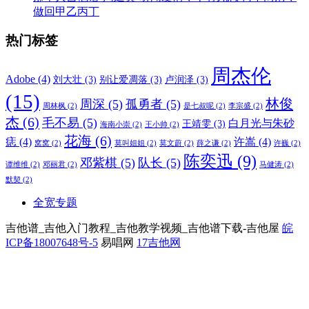
做回甲乙丙丁
热门标签
周杰伦
Adobe
(4)
刘大壮
(3)
别让爱凋落
(3)
卢润泽
(3)
(15)
林俊
周深
(5)
孤勇者
(5)
周林枫
(2)
是七叔呢
(2)
李宗盛
(2)
杰
(6)
毛不易
(5)
白月光与朱砂
王靖雯
(3)
海南小崇
(2)
王小帅
(2)
花海
(6)
痣
(4)
许嵩
(4)
窝窝
(2)
莫叫姐姐
(2)
莫文蔚
(2)
薛之谦
(2)
许巍
(2)
陈奕迅
(9)
邓紫棋
(5)
队长
(5)
谭维维
(2)
邓丽君
(2)
马健涛
(2)
默契
(2)
全宽专题
吉他谱_吉他入门教程_吉他教学视频_吉他谱下载-吉他屋
皖
ICP备18007648号-5
易唱网
17吉他网