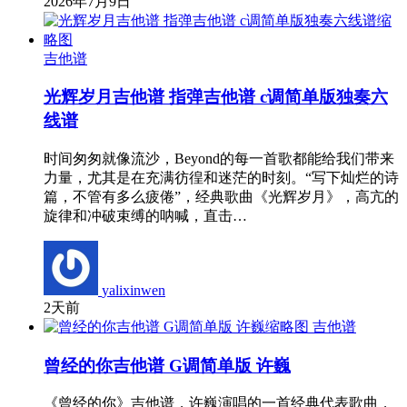
2026年7月9日
吉他谱
光辉岁月吉他谱 指弹吉他谱 c调简单版独奏六
线谱
时间匆匆就像流沙，Beyond的每一首歌都能给我们带来
力量，尤其是在充满彷徨和迷茫的时刻。“写下灿烂的诗
篇，不管有多么疲倦”，经典歌曲《光辉岁月》，高亢的
旋律和冲破束缚的呐喊，直击…
yalixinwen
2天前
吉他谱
曾经的你吉他谱 G调简单版 许巍
《曾经的你》吉他谱，许巍演唱的一首经典代表歌曲，