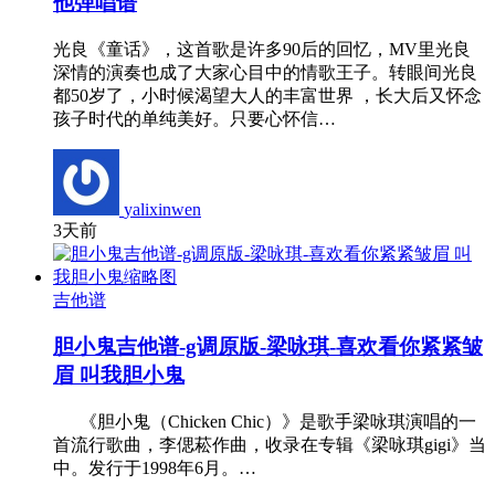
他弹唱谱
光良《童话》，这首歌是许多90后的回忆，MV里光良
深情的演奏也成了大家心目中的情歌王子。转眼间光良
都50岁了，小时候渴望大人的丰富世界 ，长大后又怀念
孩子时代的单纯美好。只要心怀信…
yalixinwen
3天前
吉他谱
胆小鬼吉他谱-g调原版-梁咏琪-喜欢看你紧紧皱
眉 叫我胆小鬼
《胆小鬼（Chicken Chic）》是歌手梁咏琪演唱的一
首流行歌曲，李偲菘作曲，收录在专辑《梁咏琪gigi》当
中。发行于1998年6月。…