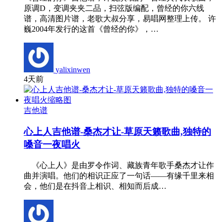
原调D，变调夹夹二品，扫弦版编配，曾经的你六线
谱，高清图片谱，老歌大叔分享，易唱网整理上传。 许
巍2004年发行的这首《曾经的你》，…
yalixinwen
4天前
吉他谱
心上人吉他谱-桑杰才让-草原天籁歌曲,独特的
嗓音一夜唱火
《心上人》是由罗令作词、藏族青年歌手桑杰才让作
曲并演唱。他们的相识正应了一句话——有缘千里来相
会，他们是在抖音上相识、相知而后成…