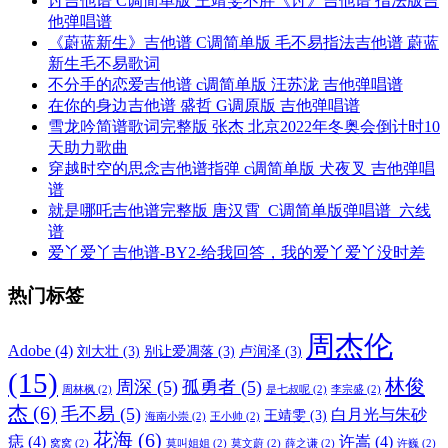
讨吉他谱 C调简单版 王靖雯不胖《讨》吉他谱 指法版吉
他弹唱谱
《蔚蓝新生》吉他谱 C调简单版 毛不易指法吉他谱 蔚蓝
新生毛不易歌词
不分手的恋爱吉他谱 c调简单版 汪苏泷 吉他弹唱谱
在你的身边吉他谱 盛哲 G调原版 吉他弹唱谱
雪龙吟简谱歌词完整版 张杰 北京2022年冬奥会倒计时10
天助力歌曲
穿越时空的思念吉他谱指弹 c调简单版 犬夜叉 吉他弹唱
谱
就是哪吒吉他谱完整版 唐汉霄_C调简单版弹唱谱_六线
谱
爱丫爱丫吉他谱-BY2-给我回答，我的爱丫爱丫没时差
热门标签
周杰伦
Adobe
(4)
刘大壮
(3)
别让爱凋落
(3)
卢润泽
(3)
(15)
林俊
周深
(5)
孤勇者
(5)
周林枫
(2)
是七叔呢
(2)
李宗盛
(2)
杰
(6)
毛不易
(5)
白月光与朱砂
王靖雯
(3)
海南小崇
(2)
王小帅
(2)
花海
(6)
痣
(4)
许嵩
(4)
窝窝
(2)
莫叫姐姐
(2)
莫文蔚
(2)
薛之谦
(2)
许巍
(2)