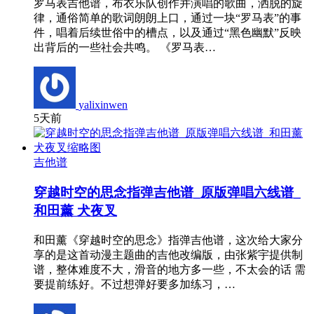
罗马表吉他谱，布衣乐队创作并演唱的歌曲，洒脱的旋
律，通俗简单的歌词朗朗上口，通过一块“罗马表”的事
件，唱着后续世俗中的槽点，以及通过“黑色幽默”反映
出背后的一些社会共鸣。 《罗马表…
yalixinwen
5天前
吉他谱
穿越时空的思念指弹吉他谱_原版弹唱六线谱_
和田薰 犬夜叉
和田薰《穿越时空的思念》指弹吉他谱，这次给大家分
享的是这首动漫主题曲的吉他改编版，由张紫宇提供制
谱，整体难度不大，滑音的地方多一些，不太会的话 需
要提前练好。不过想弹好要多加练习，…