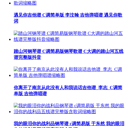
遇见你吉他谱 C调简单版 李汶翰 吉他弹唱谱 遇见你歌
词
踏山河钢琴谱 C调简易版钢琴歌谱 C大调的踏山河五线
谱完整版抖音
你离开了南京从此没有人和我说话吉他谱_李志_C调简
单版 吉他弹唱谱
我的眼泪你的战利品钢琴谱 c调简易版 于东然 我的眼泪