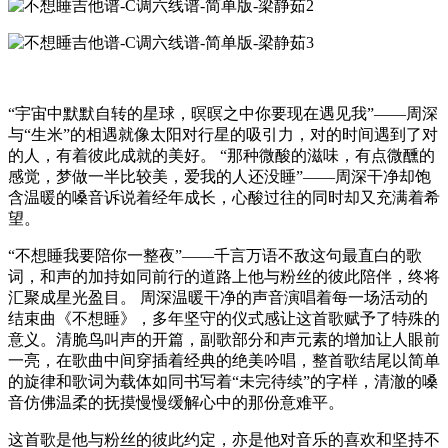
“宇宙中默默自转的星球，暝暝之中你要现在遇见我”——周深
与“生米”的相遇就像太阳对行星的吸引力，对的时间遇到了对
的人，有着彼此成就的美好。 “那种微酸的滋味，有点微醺的
感觉，梦做一半比较美，爱我的人还没睡”——周深干净却饱
含温暖的嗓音诉说着经年成长，心酸过往的同时却又充满着希
望。
“不想睡我要陪你一整夜”——千言万语不敌这句最直白的歌
词，和声的加持如同前行的道路上他与粉丝的彼此陪伴，终将
汇聚成星光盈目。 周深温暖干净的声音演唱着每一场活动的
结束曲《不想睡》，多年坚守的仪式感让这首歌赋予了特殊的
意义。清脆鸟叫声的开篇，副歌部分和声元素的增加让人眼前
一亮，在歌曲中间穿插着经典的绝美吟唱，整首歌结尾以简单
的旋律和歌词为载体如同书写着“未完待续”的字样，清澈的嗓
音仿佛温柔的抚摸慢慢缓解心中的那份意难平。
这首歌是他与粉丝的彼此约定，亦是他对音乐的喜欢和坚持不