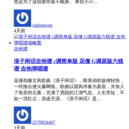
也会为了这份爱而奋不顾身。 来自小小…
yalixinwen
4天前
吉他谱
浪子闲话吉他谱 c调简单版 花僮 G调原版六线
谱 吉他弹唱谱
花僮劲爆古风歌曲《浪子闲话》，唯美动听旋律轻快，
一经推出便火爆网络。歌曲以国风伴奏为基底，并加入
了电音的元素，充满了洒脱的江湖气息。人生苦短，不
如一洗红尘，浪迹天涯。《浪子闲话》是…
2570834467
3天前