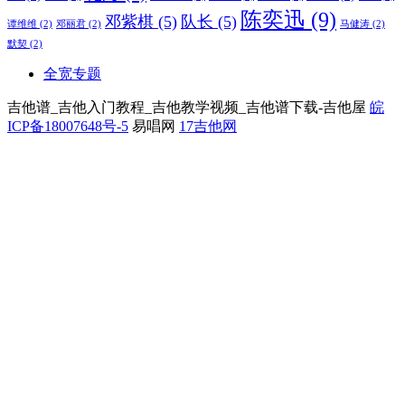
陈奕迅
(9)
邓紫棋
(5)
队长
(5)
谭维维
(2)
邓丽君
(2)
马健涛
(2)
默契
(2)
全宽专题
吉他谱_吉他入门教程_吉他教学视频_吉他谱下载-吉他屋
皖
ICP备18007648号-5
易唱网
17吉他网