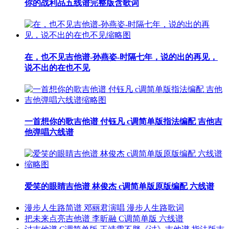
你的战利品五线谱完整版含歌词
在，也不见吉他谱-孙燕姿-时隔七年，说的出的再见，
说不出的在也不见
一首想你的歌吉他谱 付钰凡 c调简单版指法编配 吉他吉
他弹唱六线谱
爱笑的眼睛吉他谱 林俊杰 c调简单版原版编配 六线谱
漫步人生路简谱 邓丽君演唱 漫步人生路歌词
把未来点亮吉他谱 李昕融 C调简单版 六线谱