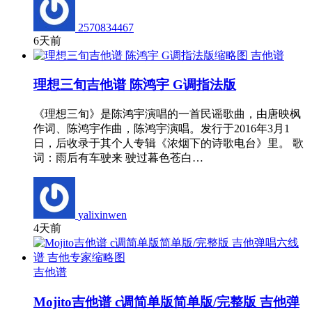
2570834467
6天前
吉他谱
理想三旬吉他谱 陈鸿宇 G调指法版
《理想三旬》是陈鸿宇演唱的一首民谣歌曲，由唐映枫
作词、陈鸿宇作曲，陈鸿宇演唱。发行于2016年3月1
日，后收录于其个人专辑《浓烟下的诗歌电台》里。 歌
词：雨后有车驶来 驶过暮色苍白…
yalixinwen
4天前
吉他谱
Mojito吉他谱 c调简单版简单版/完整版 吉他弹