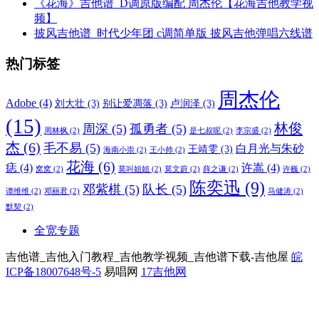
《花海》吉他谱_D调原版编配 周杰伦【花海吉他教学视
频】
披风吉他谱_时代少年团 c调简单版 披风吉他弹唱六线谱
热门标签
周杰伦
Adobe
(4)
刘大壮
(3)
别让爱凋落
(3)
卢润泽
(3)
(15)
林俊
周深
(5)
孤勇者
(5)
周林枫
(2)
是七叔呢
(2)
李宗盛
(2)
杰
(6)
毛不易
(5)
白月光与朱砂
王靖雯
(3)
海南小崇
(2)
王小帅
(2)
花海
(6)
痣
(4)
许嵩
(4)
窝窝
(2)
莫叫姐姐
(2)
莫文蔚
(2)
薛之谦
(2)
许巍
(2)
陈奕迅
(9)
邓紫棋
(5)
队长
(5)
谭维维
(2)
邓丽君
(2)
马健涛
(2)
默契
(2)
全宽专题
吉他谱_吉他入门教程_吉他教学视频_吉他谱下载-吉他屋
皖
ICP备18007648号-5
易唱网
17吉他网