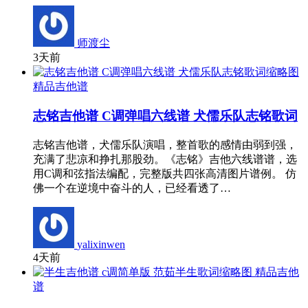
师渡尘
3天前
精品吉他谱
志铭吉他谱 C调弹唱六线谱 犬儒乐队志铭歌词
志铭吉他谱，犬儒乐队演唱，整首歌的感情由弱到强，
充满了悲凉和挣扎那股劲。《志铭》吉他六线谱谱，选
用C调和弦指法编配，完整版共四张高清图片谱例。 仿
佛一个在逆境中奋斗的人，已经看透了…
yalixinwen
4天前
精品吉他
谱