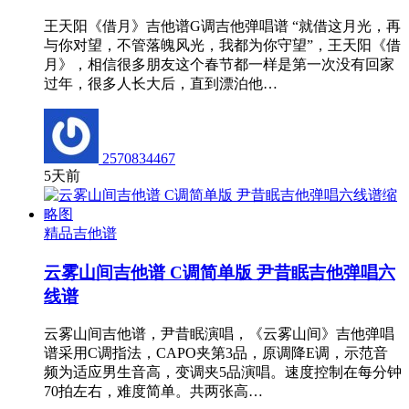
王天阳《借月》吉他谱G调吉他弹唱谱 “就借这月光，再
与你对望，不管落魄风光，我都为你守望”，王天阳《借
月》，相信很多朋友这个春节都一样是第一次没有回家
过年，很多人长大后，直到漂泊他…
2570834467
5天前
精品吉他谱
云雾山间吉他谱 C调简单版 尹昔眠吉他弹唱六
线谱
云雾山间吉他谱，尹昔眠演唱，《云雾山间》吉他弹唱
谱采用C调指法，CAPO夹第3品，原调降E调，示范音
频为适应男生音高，变调夹5品演唱。速度控制在每分钟
70拍左右，难度简单。共两张高…