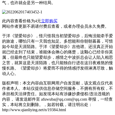
气，也许就会是另一种结局。
此内容查看价格为
4
元
立即购买
网站作者更新不易请付费后查看，或者办理会员永久免费。
于洋《望爱却步》，怪只怪我当初望爱却步，后悔没能牵手爱
的旅途，哪怕只有一天我也知足。多想能和你朝朝暮暮，可惜
如今却是天涯陌路。于洋《望爱却步》吉他谱。还没真正开始
就已经走到了结束，谁能体会揪心的痛楚，这颗心已经非你莫
属，但最终也只能望爱却步，感情之中波折总会让人陷入相思
之苦，就算这是天涯陌路，也只能独自行进在这日夜难熬的慢
慢长路。《望爱却步》将爱而不得的情感抒发得淋漓尽致，触
动人心。
版权声明：本文内容由互联网用户自发贡献，该文观点仅代表
作者本人。本站仅提供信息存储空间服务，不拥有所有权，不
承担相关法律责任。如发现本站有涉嫌抄袭侵权/违法违规的
内容， 请发送邮件至 afuwuba@qq.com@qq.com 举报，一经查
实，本站将立刻删除。，如若转载，请注明出处：
http://www.qianliying.net/n/19384.html