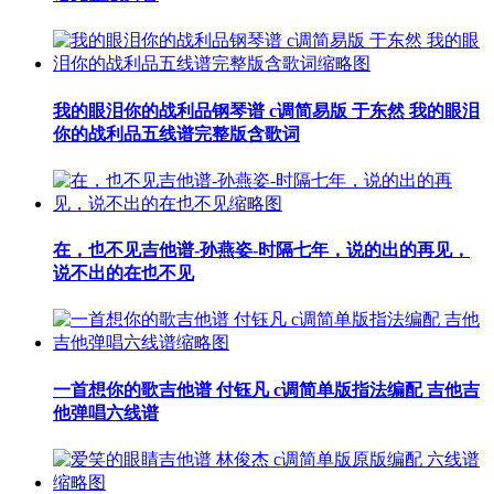
我的眼泪你的战利品钢琴谱 c调简易版 于东然 我的眼泪
你的战利品五线谱完整版含歌词
在，也不见吉他谱-孙燕姿-时隔七年，说的出的再见，
说不出的在也不见
一首想你的歌吉他谱 付钰凡 c调简单版指法编配 吉他吉
他弹唱六线谱