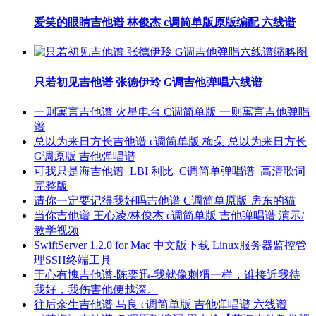
爱笑的眼睛吉他谱 林俊杰 c调简单版原版编配 六线谱
只若初见吉他谱 张德伊玲 G调吉他弹唱六线谱
一则寓言吉他谱 火星电台 C调简单版 一则寓言吉他弹唱
谱
总以为来日方长吉他谱 c调简单版 梅朵 总以为来日方长
G调原版 吉他弹唱谱
可我只是海吉他谱_LBI 利比_C调简单弹唱谱_高清歌词
完整版
请你一定要记得我好吗吉他谱 C调简单原版 房东的猫
当你吉他谱 王心凌/林俊杰 c调简单版 吉他弹唱谱 演示/
教学视频
SwiftServer 1.2.0 for Mac 中文版下载 Linux服务器监控管
理SSH终端工具
于心有愧吉他谱-陈奕迅-我就像刺猬一样，谁接近我待
我好，我伤害他便越深。
往后余生吉他谱 马良 c调简单版 吉他弹唱谱 六线谱