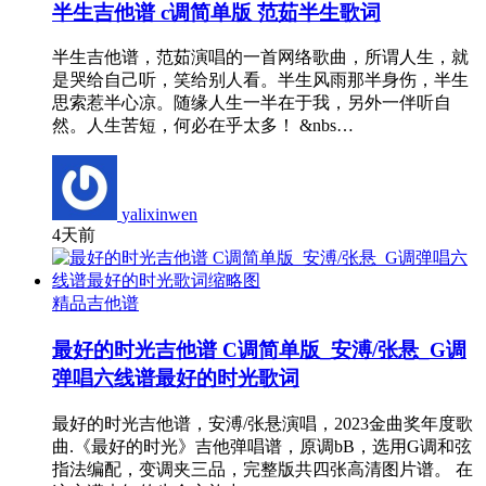
半生吉他谱 c调简单版 范茹半生歌词
半生吉他谱，范茹演唱的一首网络歌曲，所谓人生，就
是哭给自己听，笑给别人看。半生风雨那半身伤，半生
思索惹半心凉。随缘人生一半在于我，另外一伴听自
然。人生苦短，何必在乎太多！ &nbs…
yalixinwen
4天前
精品吉他谱
最好的时光吉他谱 C调简单版_安溥/张悬_G调
弹唱六线谱最好的时光歌词
最好的时光吉他谱，安溥/张悬演唱，2023金曲奖年度歌
曲.《最好的时光》吉他弹唱谱，原调bB，选用G调和弦
指法编配，变调夹三品，完整版共四张高清图片谱。 在