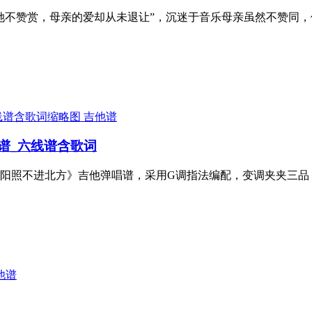
她不赞赏，母亲的爱却从未退让”，沉迷于音乐母亲虽然不赞同
吉他谱
谱_六线谱含歌词
阳照不进北方》吉他弹唱谱，采用G调指法编配，变调夹夹三品
他谱