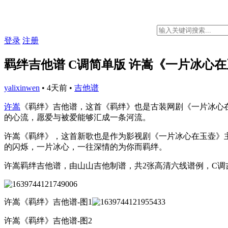
登录
注册
羁绊吉他谱 C调简单版 许嵩《一片冰心
yalixinwen
•
4天前
•
吉他谱
许嵩
《羁绊》吉他谱，这首《羁绊》也是古装网剧《一片冰心
的心流，愿爱与被爱能够汇成一条河流。
许嵩《羁绊》，这首新歌也是作为影视剧《一片冰心在玉壶》
的闪烁，一片冰心，一往深情的为你而羁绊。
许嵩羁绊吉他谱，由山山吉他制谱，共2张高清六线谱例，C调
许嵩《羁绊》吉他谱-图1
许嵩《羁绊》吉他谱-图2