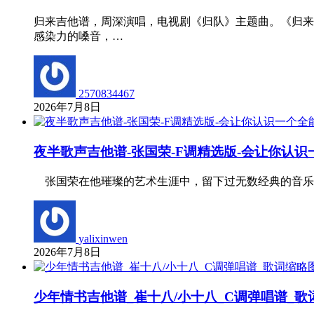
归来吉他谱，周深演唱，电视剧《归队》主题曲。《归来
感染力的嗓音，…
2570834467
2026年7月8日
夜半歌声吉他谱-张国荣-F调精选版-会让你认
张国荣在他璀璨的艺术生涯中，留下过无数经典的音乐
yalixinwen
2026年7月8日
少年情书吉他谱_崔十八/小十八_C调弹唱谱_歌