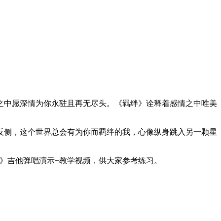
之中愿深情为你永驻且再无尽头。《羁绊》诠释着感情之中唯美
反侧，这个世界总会有为你而羁绊的我，心像纵身跳入另一颗星
绊》吉他弹唱演示+教学视频，供大家参考练习。