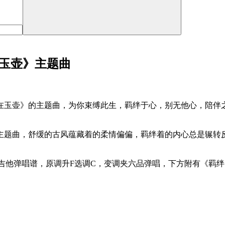
在玉壶》主题曲
在玉壶》的主题曲，为你束缚此生，羁绊于心，别无他心，陪伴
主题曲，舒缓的古风蕴藏着的柔情偏偏，羁绊着的内心总是辗转
吉他弹唱谱，原调升F选调C，变调夹六品弹唱，下方附有《羁