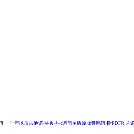
一千年以后吉他谱-林俊杰-c调简单版原版弹唱谱-附PDF图片