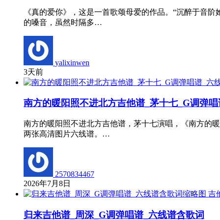
《真的爱你》，这是一首歌颂母爱的作品。“沉醉于音阶
的嗓音，虽然时隔多…
yalixinwen
3天前
南方的暖阳照不进北方吉他谱_茅十七_G调弹唱
南方的暖阳照不进北方吉他谱，茅十七演唱，《南方的暖
两张高清图片六线谱。…
2570834467
2026年7月8日
吉
归来吉他谱_周深_G调弹唱谱_六线谱含歌词