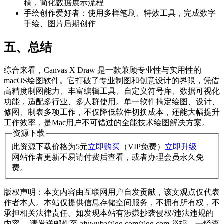
稿，简化数据展示流程
手绘创作爱好者：使用多样笔刷、特效工具，完成数字
手绘、图片后期创作
五、总结
综合来看，Canvas X Draw 是一款兼顾专业性与实用性的
macOS绘图软件。它打破了专业制图和创意设计的界限，凭借
高精度制图能力、丰富编辑工具、自定义符号库、数据可视化
功能，适配多行业、多人群使用。单一软件搞定绘图、设计、
修图、制表多项工作，不仅降低软件切换成本，还能大幅提升
工作效率，是Mac用户不可错过的全能技术绘图解决方案。
资源下载
此资源下载价格为
5
元
立即购买
（VIP免费）
立即升级
网站作者更新不易请付费后查看，或者办理会员永久免
费。
版权声明：本文内容由互联网用户自发贡献，该文观点仅代表
作者本人。本站仅提供信息存储空间服务，不拥有所有权，不
承担相关法律责任。如发现本站有涉嫌抄袭侵权/违法违规的
内容， 请发送邮件至 afuwuba@qq.com@qq.com 举报，一经查