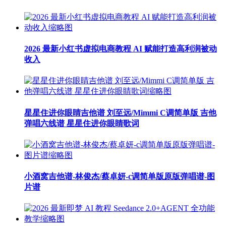
2026 最新小红书虚拟电商教程 AI 赋能打造高利润被动
收入
星星住进你眼睛吉他谱 刘至远/Mimmi C调简单版 吉他
弹唱六线谱 星星住进你眼睛歌词
小酒窝吉他谱-林俊杰/蔡卓妍-c调简单版原版弹唱谱-图
片谱