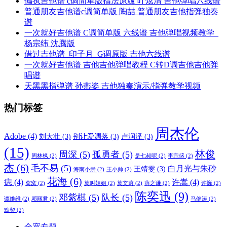
偏执吉他谱 c调简单版指法原版 叶炫清 吉他弹唱六线谱
普通朋友吉他谱c调简单版 陶喆 普通朋友吉他指弹独奏
谱
一次就好吉他谱 C调简单版 六线谱 吉他弹唱视频教学_
杨宗纬 沈腾版
借过吉他谱_印子月_G调原版 吉他六线谱
一次就好吉他谱 吉他吉他弹唱教程 C转D调吉他吉他弹
唱谱
天黑黑指弹谱 孙燕姿 吉他独奏演示/指弹教学视频
热门标签
周杰伦
Adobe
(4)
刘大壮
(3)
别让爱凋落
(3)
卢润泽
(3)
(15)
林俊
周深
(5)
孤勇者
(5)
周林枫
(2)
是七叔呢
(2)
李宗盛
(2)
杰
(6)
毛不易
(5)
白月光与朱砂
王靖雯
(3)
海南小崇
(2)
王小帅
(2)
花海
(6)
痣
(4)
许嵩
(4)
窝窝
(2)
莫叫姐姐
(2)
莫文蔚
(2)
薛之谦
(2)
许巍
(2)
陈奕迅
(9)
邓紫棋
(5)
队长
(5)
谭维维
(2)
邓丽君
(2)
马健涛
(2)
默契
(2)
全宽专题