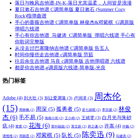
落日与晚风吉他谱-IN-K-落日尤其温柔，人间皆是浪漫
夏日漱石吉他谱 C调简单版 夏日漱石 (Summer Cozy
Rock)指弹曲谱
手心的蔷薇吉他谱 C调简单版 林俊杰&邓紫棋_G调原版
弹唱六线谱
手心有你吉他谱_马健涛_C调简单版_弹唱六线谱 手心有
你歌词完整版
从没去过巴塞隆纳吉他谱 C调简单版 告五人
时间你慢些走吉他谱 c调简单版 范茹
往后余生吉他谱 马良 c调简单版 吉他弹唱谱 六线谱
都是你吉他谱-g调原版六线谱-简单版-光良
热门标签
周杰伦
Adobe
(4)
刘大壮
(3)
别让爱凋落
(3)
卢润泽
(3)
(15)
林俊
周深
(5)
孤勇者
(5)
周林枫
(2)
是七叔呢
(2)
李宗盛
(2)
杰
(6)
毛不易
(5)
白月光与朱砂
王靖雯
(3)
海南小崇
(2)
王小帅
(2)
花海
(6)
痣
(4)
许嵩
(4)
窝窝
(2)
莫叫姐姐
(2)
莫文蔚
(2)
薛之谦
(2)
许巍
(2)
陈奕迅
(9)
邓紫棋
(5)
队长
(5)
谭维维
(2)
邓丽君
(2)
马健涛
(2)