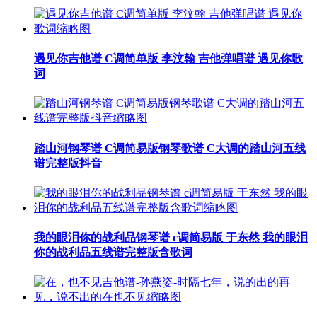
遇见你吉他谱 C调简单版 李汶翰 吉他弹唱谱 遇见你歌
词
踏山河钢琴谱 C调简易版钢琴歌谱 C大调的踏山河五线
谱完整版抖音
我的眼泪你的战利品钢琴谱 c调简易版 于东然 我的眼泪
你的战利品五线谱完整版含歌词