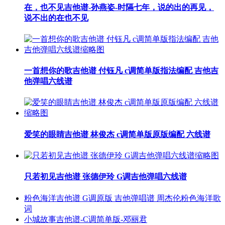
在，也不见吉他谱-孙燕姿-时隔七年，说的出的再见，
说不出的在也不见
一首想你的歌吉他谱 付钰凡 c调简单版指法编配 吉他吉
他弹唱六线谱
爱笑的眼睛吉他谱 林俊杰 c调简单版原版编配 六线谱
只若初见吉他谱 张德伊玲 G调吉他弹唱六线谱
粉色海洋吉他谱 G调原版 吉他弹唱谱 周杰伦粉色海洋歌
词
小城故事吉他谱-C调简单版-邓丽君