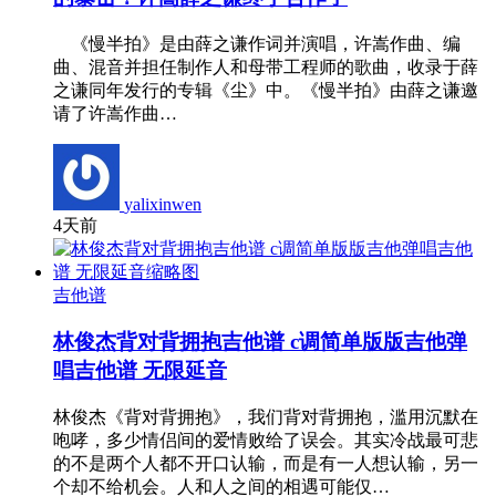
《慢半拍》是由薛之谦作词并演唱，许嵩作曲、编
曲、混音并担任制作人和母带工程师的歌曲，收录于薛
之谦同年发行的专辑《尘》中。《慢半拍》由薛之谦邀
请了许嵩作曲…
yalixinwen
4天前
吉他谱
林俊杰背对背拥抱吉他谱 c调简单版版吉他弹
唱吉他谱 无限延音
林俊杰《背对背拥抱》，我们背对背拥抱，滥用沉默在
咆哮，多少情侣间的爱情败给了误会。其实冷战最可悲
的不是两个人都不开口认输，而是有一人想认输，另一
个却不给机会。人和人之间的相遇可能仅…