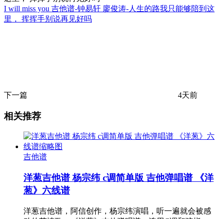
I will miss you 吉他谱-钟易轩 廖俊涛-人生的路我只能够陪到这
里， 挥挥手别说再见好吗
下一篇
4天前
相关推荐
吉他谱
洋葱吉他谱 杨宗纬 c调简单版 吉他弹唱谱 《洋
葱》六线谱
洋葱吉他谱，阿信创作，杨宗纬演唱，听一遍就会被感