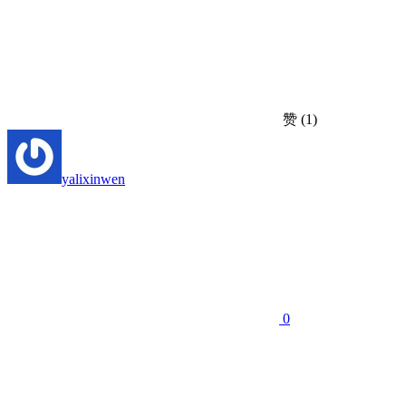
赞
(1)
yalixinwen
0