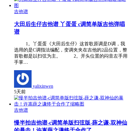
吉他谱
大田后生仔吉他谱 丫蛋蛋 c调简单版吉他弹唱
谱
1。丫蛋蛋《大田后生仔》这首歌原调是D调，我
选用的是C调指法编配，变调夹夹在吉他的2品位置，整
首歌都是以扫弦为主。 2。开头位置的闷音左手用
手掌…
yalixinwen
5天前
吉他谱
慢半拍吉他谱-c调简单版扫弦版-薛之谦-双神仙
的暴击！许嵩薛之谦终于合作了