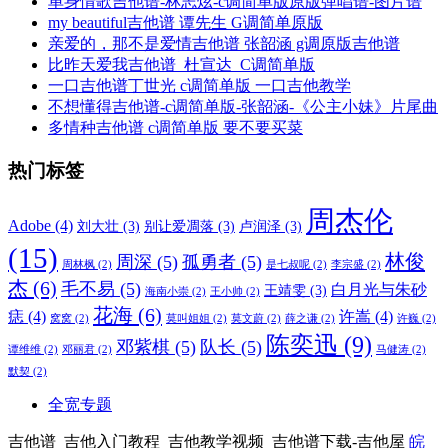
单身情歌吉他谱-林志炫-c调简单版原版弹唱谱-图片谱
my beautiful吉他谱 谭先生 G调简单原版
亲爱的，那不是爱情吉他谱 张韶涵 g调原版吉他谱
比昨天爱我吉他谱_杜宣达_C调简单版
一口吉他谱丁世光 c调简单版 一口吉他教学
不想懂得吉他谱-c调简单版-张韶涵-《公主小妹》片尾曲
多情种吉他谱 c调简单版 要不要买菜
热门标签
周杰伦
Adobe
(4)
刘大壮
(3)
别让爱凋落
(3)
卢润泽
(3)
(15)
林俊
周深
(5)
孤勇者
(5)
周林枫
(2)
是七叔呢
(2)
李宗盛
(2)
杰
(6)
毛不易
(5)
白月光与朱砂
王靖雯
(3)
海南小崇
(2)
王小帅
(2)
花海
(6)
痣
(4)
许嵩
(4)
窝窝
(2)
莫叫姐姐
(2)
莫文蔚
(2)
薛之谦
(2)
许巍
(2)
陈奕迅
(9)
邓紫棋
(5)
队长
(5)
谭维维
(2)
邓丽君
(2)
马健涛
(2)
默契
(2)
全宽专题
吉他谱_吉他入门教程_吉他教学视频_吉他谱下载-吉他屋
皖