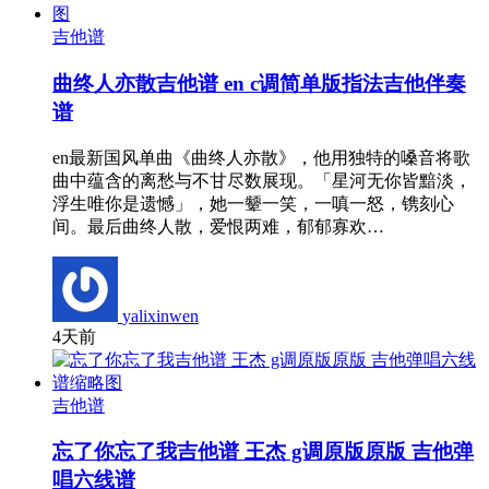
吉他谱
曲终人亦散吉他谱 en c调简单版指法吉他伴奏
谱
en最新国风单曲《曲终人亦散》，他用独特的嗓音将歌
曲中蕴含的离愁与不甘尽数展现。「星河无你皆黯淡，
浮生唯你是遗憾」，她一颦一笑，一嗔一怒，镌刻心
间。最后曲终人散，爱恨两难，郁郁寡欢…
yalixinwen
4天前
吉他谱
忘了你忘了我吉他谱 王杰 g调原版原版 吉他弹
唱六线谱