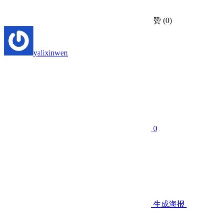
赞
(0)
yalixinwen
0
生成海报