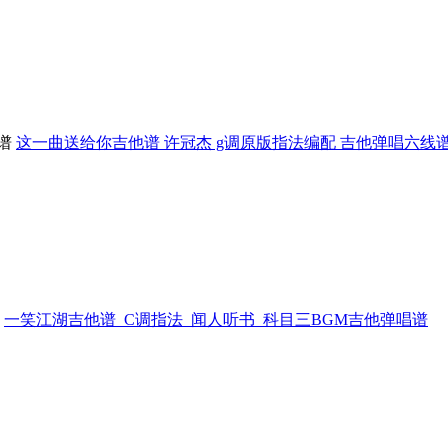
这一曲送给你吉他谱 许冠杰 g调原版指法编配 吉他弹唱六线
一笑江湖吉他谱_C调指法_闻人听书_科目三BGM吉他弹唱谱