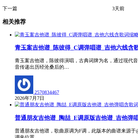
下一篇
3天前
相关推荐
青玉案吉他谱_陈彼得_C调弹唱谱_吉他六线含
青玉案吉他谱，陈彼得演唱，古典词牌为名，通过现代音
音传递出历经沧桑后的…
2570834467
2026年7月7日
普通朋友吉他谱_陶喆_E调原版吉他谱_吉他弹
普通朋友吉他谱，歌曲原调为F调，此版本的曲谱来源于@
调夹位置。 …