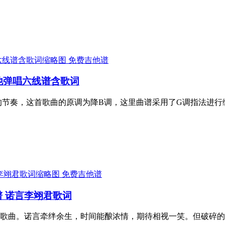
免费吉他谱
他弹唱六线谱含歌词
拍的节奏，这首歌曲的原调为降B调，这里曲谱采用了G调指法进
免费吉他谱
谱 诺言李翊君歌词
歌曲。诺言牵绊余生，时间能酿浓情，期待相视一笑。但破碎的