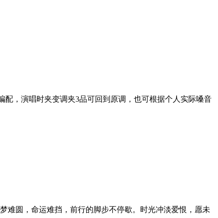
行编配，演唱时夹变调夹3品可回到原调，也可根据个人实际嗓音
梦难圆，命运难挡，前行的脚步不停歇。时光冲淡爱恨，愿未