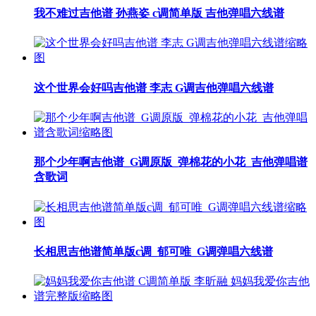
我不难过吉他谱 孙燕姿 c调简单版 吉他弹唱六线谱
这个世界会好吗吉他谱 李志 G调吉他弹唱六线谱
那个少年啊吉他谱_G调原版_弹棉花的小花_吉他弹唱谱
含歌词
长相思吉他谱简单版c调_郁可唯_G调弹唱六线谱