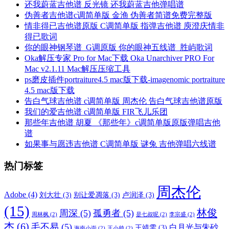
还我蔚蓝吉他谱 反光镜 还我蔚蓝吉他弹唱谱
伪善者吉他谱c调简单版 金渔 伪善者简谱免费完整版
情非得已吉他谱原版 C调简单版 指弹吉他谱 庾澄庆情非
得已歌词
你的眼神钢琴谱_G调原版 你的眼神五线谱_胜屿歌词
Oka解压专家 Pro for Mac下载 Oka Unarchiver PRO For
Mac v2.1.11 Mac解压压缩工具
ps磨皮插件portraiture4.5 mac版下载-imagenomic portraiture
4.5 mac版下载
告白气球吉他谱 c调简单版 周杰伦 告白气球吉他谱原版
我们的爱吉他谱 c调简单版 FIR飞儿乐团
那些年吉他谱 胡夏 《那些年》c调简单版原版弹唱吉他
谱
如果事与愿违吉他谱 C调简单版 谜兔 吉他弹唱六线谱
热门标签
周杰伦
Adobe
(4)
刘大壮
(3)
别让爱凋落
(3)
卢润泽
(3)
(15)
林俊
周深
(5)
孤勇者
(5)
周林枫
(2)
是七叔呢
(2)
李宗盛
(2)
杰
(6)
毛不易
(5)
白月光与朱砂
王靖雯
(3)
海南小崇
(2)
王小帅
(2)