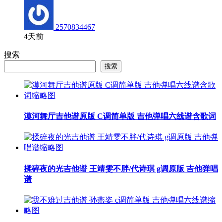
2570834467
4天前
搜索
搜索
漠河舞厅吉他谱原版 C调简单版 吉他弹唱六线谱含歌词
揉碎夜的光吉他谱 王靖雯不胖/代诗琪 g调原版 吉他弹唱
谱