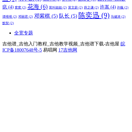
花海
(6)
痣
(4)
许嵩
(4)
窝窝
(2)
莫叫姐姐
(2)
莫文蔚
(2)
薛之谦
(2)
许巍
(2)
陈奕迅
(9)
邓紫棋
(5)
队长
(5)
谭维维
(2)
邓丽君
(2)
马健涛
(2)
默契
(2)
全宽专题
吉他谱_吉他入门教程_吉他教学视频_吉他谱下载-吉他屋
皖
ICP备18007648号-5
易唱网
17吉他网