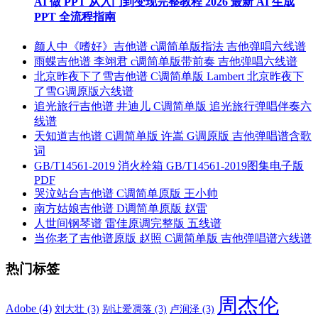
AI 做 PPT 从入门到变现完整教程 2026 最新 AI 生成
PPT 全流程指南
颜人中《嗜好》吉他谱 c调简单版指法 吉他弹唱六线谱
雨蝶吉他谱 李翊君 c调简单版带前奏 吉他弹唱六线谱
北京昨夜下了雪吉他谱 C调简单版 Lambert 北京昨夜下
了雪G调原版六线谱
追光旅行吉他谱 井迪儿 C调简单版 追光旅行弹唱伴奏六
线谱
天知道吉他谱 C调简单版 许嵩 G调原版 吉他弹唱谱含歌
词
GB/T14561-2019 消火栓箱 GB/T14561-2019图集电子版
PDF
哭泣站台吉他谱 C调简单原版 王小帅
南方姑娘吉他谱 D调简单原版 赵雷
人世间钢琴谱 雷佳原调完整版 五线谱
当你老了吉他谱原版 赵照 C调简单版 吉他弹唱谱六线谱
热门标签
周杰伦
Adobe
(4)
刘大壮
(3)
别让爱凋落
(3)
卢润泽
(3)