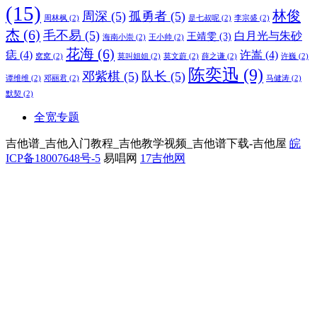
(15)
林俊
周深
(5)
孤勇者
(5)
周林枫
(2)
是七叔呢
(2)
李宗盛
(2)
杰
(6)
毛不易
(5)
白月光与朱砂
王靖雯
(3)
海南小崇
(2)
王小帅
(2)
花海
(6)
痣
(4)
许嵩
(4)
窝窝
(2)
莫叫姐姐
(2)
莫文蔚
(2)
薛之谦
(2)
许巍
(2)
陈奕迅
(9)
邓紫棋
(5)
队长
(5)
谭维维
(2)
邓丽君
(2)
马健涛
(2)
默契
(2)
全宽专题
吉他谱_吉他入门教程_吉他教学视频_吉他谱下载-吉他屋
皖
ICP备18007648号-5
易唱网
17吉他网