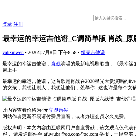
登录
注册
最幸运的幸运吉他谱_C调简单版 肖战_原
yalixinwen
•
2026年7月8日 下午8:58
•
精品吉他谱
最幸运的幸运吉他谱，
肖战
演唱的最新电视剧歌曲，《最幸运的
易上手
最幸运的幸运吉他谱，这首歌是肖战在2020星光大赏演唱的l
的女孩，我想让别人，我想让他们，羡慕你...这也许是每个女
此内容查看价格为
4
元
立即购买
网站作者更新不易请付费后查看，或者办理会员永久免费。
版权声明：本文内容由互联网用户自发贡献，该文观点仅代表
容， 请发送邮件至 afuwuba@qq.com@qq.com 举报，一经查实，本站