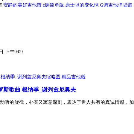
安静的美好吉他谱 c调简单版 康士坦的变化球 G调吉他弹唱谱
日 下午9:09
精品吉他谱
版 俄罗斯歌曲 根纳季_谢列兹尼奥夫
动听的旋律，朴实又寓意深刻，表达了世人共有的真诚情感，加