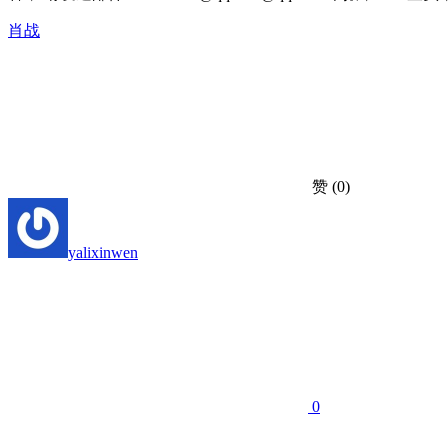
肖战
赞
(0)
yalixinwen
0