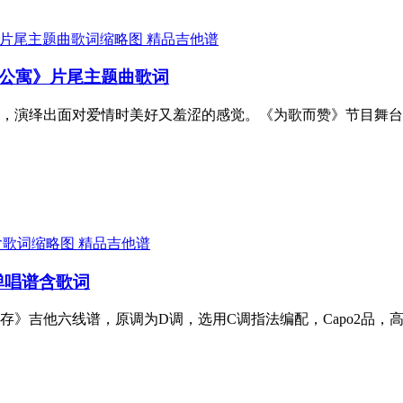
精品吉他谱
情公寓》片尾主题曲歌词
，演绎出面对爱情时美好又羞涩的感觉。《为歌而赞》节目舞台
精品吉他谱
弹唱谱含歌词
存》吉他六线谱，原调为D调，选用C调指法编配，Capo2品