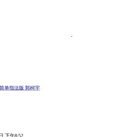
简单指法版 郭柯宇
日 下午8:52