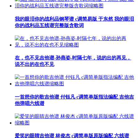
我的眼泪你的战利品钢琴谱 c调简易版 于东然 我的眼泪
你的战利品五线谱完整版含歌词
在，也不见吉他谱-孙燕姿-时隔七年，说的出的再见，
说不出的在也不见
一首想你的歌吉他谱 付钰凡 c调简单版指法编配 吉他吉
他弹唱六线谱
爱笑的眼睛吉他谱 林俊杰 c调简单版原版编配 六线谱