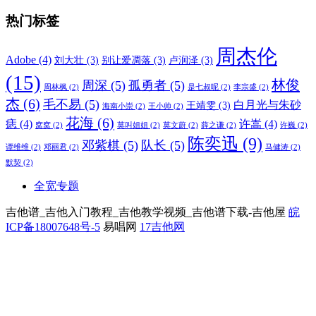
热门标签
周杰伦
Adobe
(4)
刘大壮
(3)
别让爱凋落
(3)
卢润泽
(3)
(15)
林俊
周深
(5)
孤勇者
(5)
周林枫
(2)
是七叔呢
(2)
李宗盛
(2)
杰
(6)
毛不易
(5)
白月光与朱砂
王靖雯
(3)
海南小崇
(2)
王小帅
(2)
花海
(6)
痣
(4)
许嵩
(4)
窝窝
(2)
莫叫姐姐
(2)
莫文蔚
(2)
薛之谦
(2)
许巍
(2)
陈奕迅
(9)
邓紫棋
(5)
队长
(5)
谭维维
(2)
邓丽君
(2)
马健涛
(2)
默契
(2)
全宽专题
吉他谱_吉他入门教程_吉他教学视频_吉他谱下载-吉他屋
皖
ICP备18007648号-5
易唱网
17吉他网