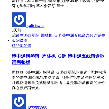
雷作曲，本首曲子是0基础难度的C调钢琴歌谱，适合所
有同学学习哟 草木会发芽 孩子…
yalixinwen
5天前
精品钢琴谱
镜中渊钢琴谱_周林枫_G调 镜中渊五线谱含歌
词完整版
周林枫《镜中渊》钢琴谱_G调钢琴谱,附歌词 周林枫演
唱的镜中渊歌词,镜中渊简谱. 那是谁镜中梦游啊梦里水
月镜花遗憾辜负落得满地啊满世界是罪啊爱被说的廉价
真心被践踏谁又…
1872553988