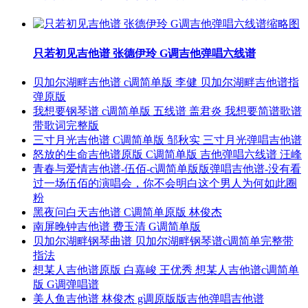
只若初见吉他谱 张德伊玲 G调吉他弹唱六线谱
贝加尔湖畔吉他谱 c调简单版 李健 贝加尔湖畔吉他谱指
弹原版
我想要钢琴谱 c调简单版 五线谱 盖君炎 我想要简谱歌谱
带歌词完整版
三寸月光吉他谱 C调简单版 邹秋实 三寸月光弹唱吉他谱
怒放的生命吉他谱原版 C调简单版 吉他弹唱六线谱 汪峰
青春与爱情吉他谱-伍佰-c调简单版版弹唱吉他谱-没有看
过一场伍佰的演唱会，你不会明白这个男人为何如此圈
粉
黑夜问白天吉他谱 C调简单原版 林俊杰
南屏晚钟吉他谱 费玉清 G调简单版
贝加尔湖畔钢琴曲谱 贝加尔湖畔钢琴谱c调简单完整带
指法
想某人吉他谱原版 白嘉峻 王优秀 想某人吉他谱c调简单
版 G调弹唱谱
美人鱼吉他谱 林俊杰 g调原版版吉他弹唱吉他谱