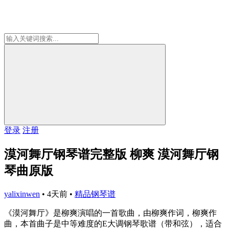
登录
注册
漠河舞厅钢琴谱完整版 柳爽 漠河舞厅钢
琴曲原版
yalixinwen
•
4天前
•
精品钢琴谱
《漠河舞厅》是柳爽演唱的一首歌曲，由柳爽作词，柳爽作
曲，本首曲子是中等难度的E大调钢琴歌谱（带和弦），适合