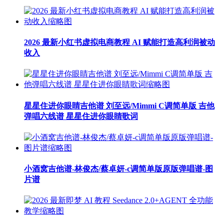
2026 最新小红书虚拟电商教程 AI 赋能打造高利润被动
收入
星星住进你眼睛吉他谱 刘至远/Mimmi C调简单版 吉他
弹唱六线谱 星星住进你眼睛歌词
小酒窝吉他谱-林俊杰/蔡卓妍-c调简单版原版弹唱谱-图
片谱