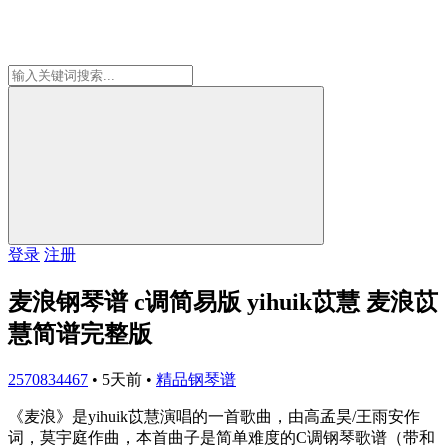
登录
注册
麦浪钢琴谱 c调简易版 yihuik苡慧 麦浪苡
慧简谱完整版
2570834467
•
5天前
•
精品钢琴谱
《麦浪》是yihuik苡慧演唱的一首歌曲，由高孟昊/王雨安作
词，莫宇庭作曲，本首曲子是简单难度的C调钢琴歌谱（带和