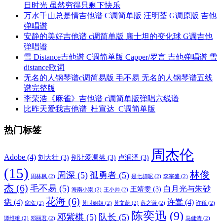
日时光 虽然穷得只剩下快乐
万水千山总是情吉他谱 C调简单版 汪明荃 G调原版 吉他
弹唱谱
安静的美好吉他谱 c调简单版 康士坦的变化球 G调吉他
弹唱谱
雪 Distance吉他谱 C调简单版 Capper/罗言 吉他弹唱谱 雪
distance歌词
无名的人钢琴谱c调简易版 毛不易 无名的人钢琴谱五线
谱完整版
李荣浩《麻雀》吉他谱 c调简单版弹唱六线谱
比昨天爱我吉他谱_杜宣达_C调简单版
热门标签
周杰伦
Adobe
(4)
刘大壮
(3)
别让爱凋落
(3)
卢润泽
(3)
(15)
林俊
周深
(5)
孤勇者
(5)
周林枫
(2)
是七叔呢
(2)
李宗盛
(2)
杰
(6)
毛不易
(5)
白月光与朱砂
王靖雯
(3)
海南小崇
(2)
王小帅
(2)
花海
(6)
痣
(4)
许嵩
(4)
窝窝
(2)
莫叫姐姐
(2)
莫文蔚
(2)
薛之谦
(2)
许巍
(2)
陈奕迅
(9)
邓紫棋
(5)
队长
(5)
谭维维
(2)
邓丽君
(2)
马健涛
(2)