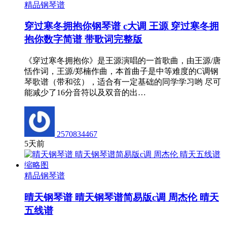
精品钢琴谱
穿过寒冬拥抱你钢琴谱 c大调 王源 穿过寒冬拥
抱你数字简谱 带歌词完整版
《穿过寒冬拥抱你》是王源演唱的一首歌曲，由王源/唐
恬作词，王源/郑楠作曲，本首曲子是中等难度的C调钢
琴歌谱（带和弦），适合有一定基础的同学学习哟 尽可
能减少了16分音符以及双音的出…
2570834467
5天前
精品钢琴谱
晴天钢琴谱 晴天钢琴谱简易版c调 周杰伦 晴天
五线谱