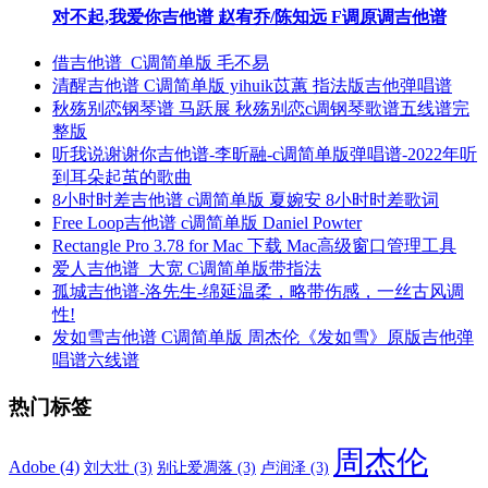
对不起,我爱你吉他谱 赵宥乔/陈知远 F调原调吉他谱
借吉他谱_C调简单版 毛不易
清醒吉他谱 C调简单版 yihuik苡蕙 指法版吉他弹唱谱
秋殇别恋钢琴谱 马跃展 秋殇别恋c调钢琴歌谱五线谱完
整版
听我说谢谢你吉他谱-李昕融-c调简单版弹唱谱-2022年听
到耳朵起茧的歌曲
8小时时差吉他谱 c调简单版 夏婉安 8小时时差歌词
Free Loop吉他谱 c调简单版 Daniel Powter
Rectangle Pro 3.78 for Mac 下载 Mac高级窗口管理工具
爱人吉他谱_大宽 C调简单版带指法
孤城吉他谱-洛先生-绵延温柔，略带伤感，一丝古风调
性!
发如雪吉他谱 C调简单版 周杰伦《发如雪》原版吉他弹
唱谱六线谱
热门标签
周杰伦
Adobe
(4)
刘大壮
(3)
别让爱凋落
(3)
卢润泽
(3)