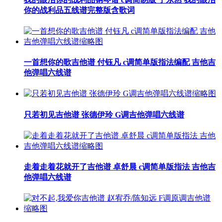
你的战利品五线谱完整版含歌词
一首想你的歌吉他谱 付钰凡 c调简单版指法编配 吉他吉
他弹唱六线谱
只若初见吉他谱 张德伊玲 G调吉他弹唱六线谱
走着走着花就开了吉他谱 卓舒晨 c调简单版指法 吉他吉
他弹唱六线谱