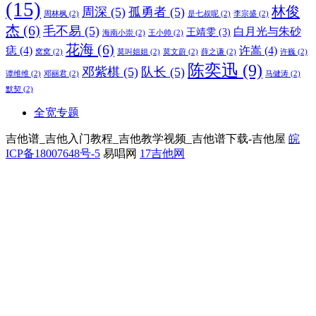
(15)
林俊
周深
(5)
孤勇者
(5)
周林枫
(2)
是七叔呢
(2)
李宗盛
(2)
杰
(6)
毛不易
(5)
白月光与朱砂
王靖雯
(3)
海南小崇
(2)
王小帅
(2)
花海
(6)
痣
(4)
许嵩
(4)
窝窝
(2)
莫叫姐姐
(2)
莫文蔚
(2)
薛之谦
(2)
许巍
(2)
陈奕迅
(9)
邓紫棋
(5)
队长
(5)
谭维维
(2)
邓丽君
(2)
马健涛
(2)
默契
(2)
全宽专题
吉他谱_吉他入门教程_吉他教学视频_吉他谱下载-吉他屋
皖
ICP备18007648号-5
易唱网
17吉他网