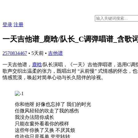
登录
注册
一天吉他谱_鹿晗/队长_C调弹唱谱_含歌
2570834467
•
5天前
•
吉他谱
一天吉他谱，
鹿晗
/队长演唱，《一天》吉他弹唱谱，选用C调
歌声交织出温柔的张力，既唱出对 “从前慢” 式情感的怀念
情感荒漠，唤起对简单心动与长久陪伴的珍视。
你和他呀 好像也忘掉了 我们的时光
任微风轻轻的吹走了我的感伤
我没办法陪你成长
只能在窗外看着你的模样
这些年你换了又换 不厌其烦
也许你只是孤单 兜兜转转