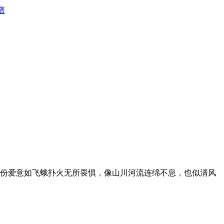
谱
份爱意如飞蛾扑火无所畏惧，像山川河流连绵不息，也似清风