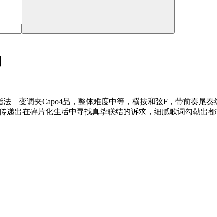
词
指法，变调夹Capo4品，整体难度中等，横按和弦F，带前奏尾
，也传递出在碎片化生活中寻找真挚联结的诉求，细腻歌词勾勒出