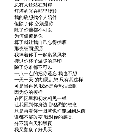
总有人还站在对岸
灯塔的光在那里旋转
我的确想找个人陪伴
但除了你 必须是你
除了你谁都不可以
为何偏偏是你
算了就让我自己忘得彻底
那夜细雨沥沥
我捧着你手一起裹紧风衣
接过你杯子温暖的唇印
除了你谁都不可以
一点一点的把你遗忘 我也不想
一天一天 的胡思乱想 只有我这样
可是当再见 我还是会热泪盈眶
因为你的模样
在回忆里和初次相见一样
让我回到你身边 那猛烈的想念
只是再看你一眼就也许能回到从前
谁都不能改变 我对你的感觉
分不清白天和黑夜
我又颓废了好几天