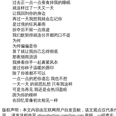
过去正一点一点蚕食掉我的睡眠
就这样过了一天又一天
让我回到你的身边
再过一天我想我就会忘记你
是过境的狂风暴雨
掠夺后不留一点痕迹
我们默契得就连分开都闭口不提
为何
为何偏偏是你
算了就让我自己忘得彻底
那夜细雨沥沥
我捧着你手一起裹紧风衣
接过你杯子温暖的唇印
除了你谁都不可以
一点一点的把你遗忘 我也不想
一天一天 的胡思乱想 只有我这样
可是当再见 我还是会热泪盈眶
因为你的模样
在回忆里像初次相见一样
版权声明：本文内容由互联网用户自发贡献，该文观点仅代表
容， 请发送邮件至 afuwuba@qq.com@qq.com 举报，一经查实，本站