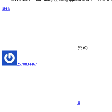
鹿晗
赞
(0)
2570834467
0