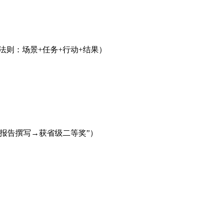
R法则：场景+任务+行动+结果）
与报告撰写→获省级二等奖”）