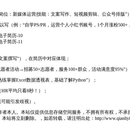
向岗位：新媒体运营|技能：文案写作、短视频剪辑、公众号排版”
（例：“自学PS/PR，运营个人小红书账号，1个月涨粉500+
“文案撰写”），在简历中对应体现；
者活动→招募50+志愿者，服务100+群众，活动满意度95%”
掌握Excel数据透视表，基础了解Python”）；
（HR平均只看8秒！）；
息可能引发歧视）。
作者本人。本站仅提供信息存储空间服务，不拥有所有权，不承担
将立刻删除。，如若转载，请注明出处：http://www.qianliying.net