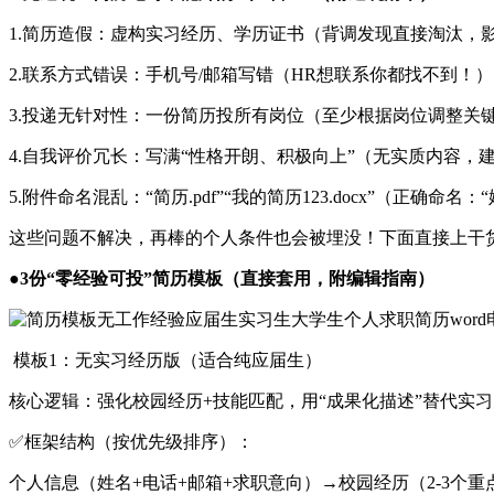
1.简历造假：虚构实习经历、学历证书（背调发现直接淘汰，
2.联系方式错误：手机号/邮箱写错（HR想联系你都找不到！
3.投递无针对性：一份简历投所有岗位（至少根据岗位调整关
4.自我评价冗长：写满“性格开朗、积极向上”（无实质内容，
5.附件命名混乱：“简历.pdf”“我的简历123.docx”（正确命名：
这些问题不解决，再棒的个人条件也会被埋没！下面直接上干
●
3份“零经验可投”简历模板（直接套用，附编辑指南）
模板1：无实习经历版（适合纯应届生）
核心逻辑：强化校园经历+技能匹配，用“成果化描述”替代实
✅框架结构（按优先级排序）：
个人信息（姓名+电话+邮箱+求职意向）→校园经历（2-3个