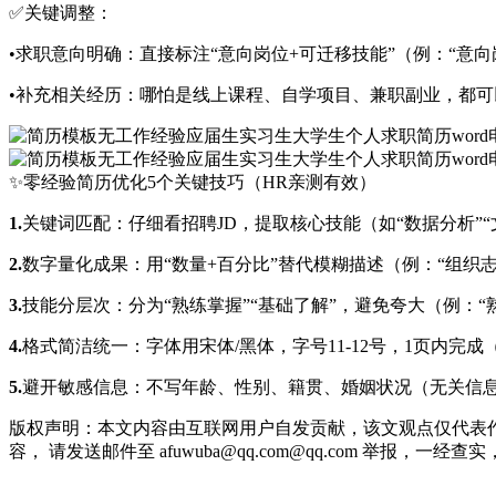
✅关键调整：
•求职意向明确：直接标注“意向岗位+可迁移技能”（例：“意
•补充相关经历：哪怕是线上课程、自学项目、兼职副业，都可以写
✨零经验简历优化5个关键技巧（HR亲测有效）
1.
关键词匹配：仔细看招聘JD，提取核心技能（如“数据分析”
2.
数字量化成果：用“数量+百分比”替代模糊描述（例：“组织志愿
3.
技能分层次：分为“熟练掌握”“基础了解”，避免夸大（例：“熟练
4.
格式简洁统一：字体用宋体/黑体，字号11-12号，1页内完成
5.
避开敏感信息：不写年龄、性别、籍贯、婚姻状况（无关信
版权声明：本文内容由互联网用户自发贡献，该文观点仅代表
容， 请发送邮件至 afuwuba@qq.com@qq.com 举报，一经查实，本站