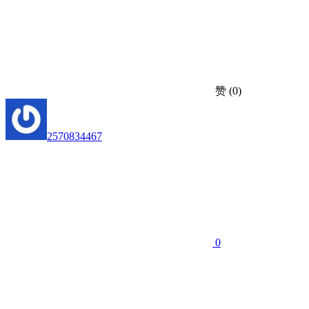
赞
(0)
2570834467
0