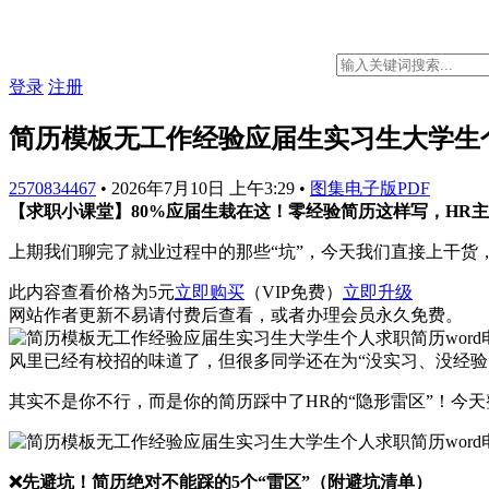
登录
注册
简历模板无工作经验应届生实习生大学生个
2570834467
•
2026年7月10日 上午3:29
•
图集电子版PDF
【求职小课堂】80%应届生栽在这！零经验简历这样写，HR
上期我们聊完了就业过程中的那些“坑”，今天我们直接上干货
此内容查看价格为
5
元
立即购买
（VIP免费）
立即升级
网站作者更新不易请付费后查看，或者办理会员永久免费。
风里已经有校招的味道了，但很多同学还在为“没实习、没经验
其实不是你不行，而是你的简历踩中了HR的“隐形雷区”！今
❌先避坑！简历绝对不能踩的5个“雷区”（附避坑清单）