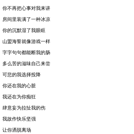
你不再把心事对我来讲
房间里装满了一种冰凉
你的沉默湿了我眼眶
山盟海誓就像游戏一样
字字句句都能断我的肠
多么苦的滋味自己来尝
可悲的我选择投降
你还在我的心脏
我还在为你痴狂
肆意妄为拉扯我的伤
我故作快乐坚强
让你洒脱离场