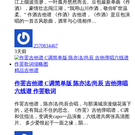
江上烟波浩渺，一叶孤舟悠然而去。豆包最新单曲《作
酒》，豪情壮志闯江湖，“我用山川作酒，敬你旷世温
柔。” 作酒吉他谱 《作酒》吉他谱，《作酒》是豆包演
唱的一首古风歌曲，酒常与心境相伴…
2570834467
3天前
精品吉他谱
作罢吉他谱 C调简单版 陈亦洺/尚辰 吉他弹唱
六线谱 作罢歌词
作罢吉他谱，陈亦洺/尚辰合唱，与那满城浪漫烟花落下
的，还有我止不住的思念。《作罢》吉他弹唱谱，C调
和弦指法，变调夹capo一品演奏，六线谱共两张高清图
片。 多少爱恨起于一面之缘，陨…