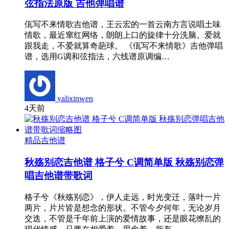
弦指法原版 吉他弹唱谱
佤写不来情歌吉他谱，王云宏的一首云南方言说唱土味
情歌，最近窜红网络，朗朗上口的旋律十分洗脑。爱就
跟我走，不爱就算奇葩球。 《佤写不来情歌》吉他弹唱
谱，选用G调和弦指法，六线谱原调编…
yalixinwen
4天前
精品吉他谱
秋殇别恋吉他谱 格子兮 C调简单版 秋殇别恋弹
唱吉他谱带歌词
格子兮《秋殇别恋》，伊人走远，时光变迁，落叶一片
两片，片片皆是想念的形状。不管今夕何年，无论岁月
交迭，不管是千年前上演的爱情故事，还是眼花缭乱的