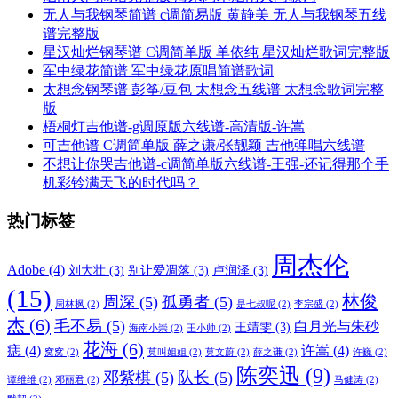
无人与我钢琴简谱 c调简易版 黄静美 无人与我钢琴五线
谱完整版
星汉灿烂钢琴谱 C调简单版 单依纯 星汉灿烂歌词完整版
军中绿花简谱 军中绿花原唱简谱歌词
太想念钢琴谱 彭筝/豆包 太想念五线谱 太想念歌词完整
版
梧桐灯吉他谱-g调原版六线谱-高清版-许嵩
可吉他谱 C调简单版 薛之谦/张靓颖 吉他弹唱六线谱
不想让你哭吉他谱-c调简单版六线谱-王强-还记得那个手
机彩铃满天飞的时代吗？
热门标签
周杰伦
Adobe
(4)
刘大壮
(3)
别让爱凋落
(3)
卢润泽
(3)
(15)
林俊
周深
(5)
孤勇者
(5)
周林枫
(2)
是七叔呢
(2)
李宗盛
(2)
杰
(6)
毛不易
(5)
白月光与朱砂
王靖雯
(3)
海南小崇
(2)
王小帅
(2)
花海
(6)
痣
(4)
许嵩
(4)
窝窝
(2)
莫叫姐姐
(2)
莫文蔚
(2)
薛之谦
(2)
许巍
(2)
陈奕迅
(9)
邓紫棋
(5)
队长
(5)
谭维维
(2)
邓丽君
(2)
马健涛
(2)