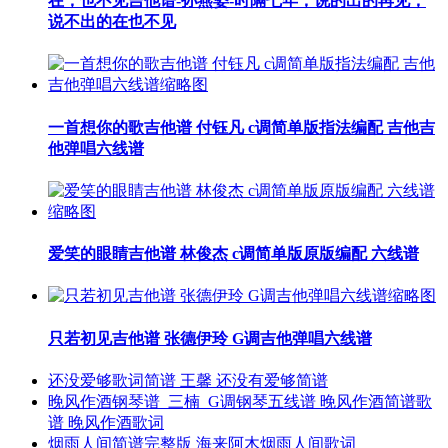
在，也不见吉他谱-孙燕姿-时隔七年，说的出的再见，
说不出的在也不见
一首想你的歌吉他谱 付钰凡 c调简单版指法编配 吉他吉
他弹唱六线谱
爱笑的眼睛吉他谱 林俊杰 c调简单版原版编配 六线谱
只若初见吉他谱 张德伊玲 G调吉他弹唱六线谱
还没爱够歌词简谱 王馨 还没有爱够简谱
晚风作酒钢琴谱_三楠_G调钢琴五线谱 晚风作酒简谱歌
谱 晚风作酒歌词
烟雨人间简谱完整版 海来阿木烟雨人间歌词