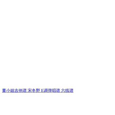
董小姐吉他谱 宋冬野 E调弹唱谱 六线谱