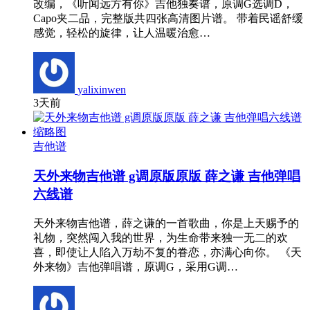
改编，《听闻远方有你》吉他独奏谱，原调G选调D，
Capo夹二品，完整版共四张高清图片谱。 带着民谣舒缓
感觉，轻松的旋律，让人温暖治愈…
yalixinwen
3天前
吉他谱
天外来物吉他谱 g调原版原版 薛之谦 吉他弹唱
六线谱
天外来物吉他谱，薛之谦的一首歌曲，你是上天赐予的
礼物，突然闯入我的世界，为生命带来独一无二的欢
喜，即使让人陷入万劫不复的眷恋，亦满心向你。 《天
外来物》吉他弹唱谱，原调G，采用G调…