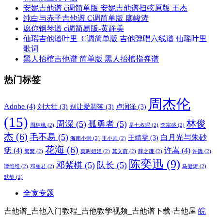
安妮吉他谱 c调简单版 安妮吉他谱扫弦原版 王杰
纯白与赤子吉他谱 C调简单版 廖峻涛
愿你钢琴谱 c调简易版-黄静美
仙瑶吉他谱叶里_C调简单版 吉他弹唱六线谱 仙瑶叶里
歌词
黑人抬棺吉他谱 简单版 黑人抬棺指弹谱
热门标签
周杰伦
Adobe
(4)
刘大壮
(3)
别让爱凋落
(3)
卢润泽
(3)
(15)
林俊
周深
(5)
孤勇者
(5)
周林枫
(2)
是七叔呢
(2)
李宗盛
(2)
杰
(6)
毛不易
(5)
白月光与朱砂
王靖雯
(3)
海南小崇
(2)
王小帅
(2)
花海
(6)
痣
(4)
许嵩
(4)
窝窝
(2)
莫叫姐姐
(2)
莫文蔚
(2)
薛之谦
(2)
许巍
(2)
陈奕迅
(9)
邓紫棋
(5)
队长
(5)
谭维维
(2)
邓丽君
(2)
马健涛
(2)
默契
(2)
全宽专题
吉他谱_吉他入门教程_吉他教学视频_吉他谱下载-吉他屋
皖